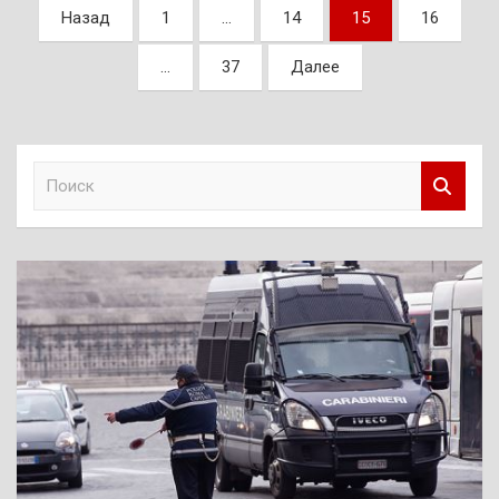
Пагинация
Назад
1
…
14
15
16
записей
…
37
Далее
П
о
и
с
к