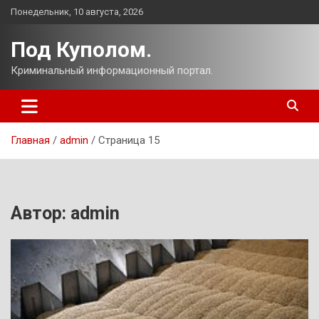
Перейти
Понедельник, 10 августа, 2026
к
содержимому
Под Куполом.
Криминальный информационный портал.
Главная
admin
Страница 15
Автор:
admin