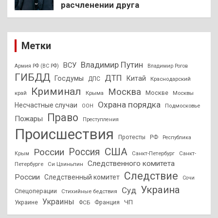
расчленении друга
Метки
Владимир Путин
ВСУ
Армия РФ (ВС РФ)
Владимир Рогов
ГИБДД
ДТП
Госдумы
Китай
ДПС
Краснодарский
Криминал
Москва
Москве
край
Крыма
Москвы
Охрана порядка
Несчастные случаи
Подмосковье
ООН
Право
Пожары
Преступления
Происшествия
Протесты
РФ
Республика
США
России
Россия
Санкт-Петербург
Санкт-
Крым
Следственного комитета
Петербурге
Си Цзиньпин
Следствие
России
Следственный комитет
Сочи
Украина
Суд
Спецоперации
Стихийные бедствия
Украины
ЧП
Украине
ФСБ
Франция