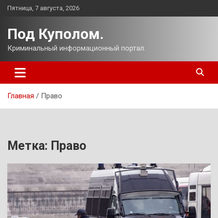
Перейти
Пятница, 7 августа, 2026
к
содержимому
Под Куполом.
Криминальный информационный портал.
Главная
Право
Метка:
Право