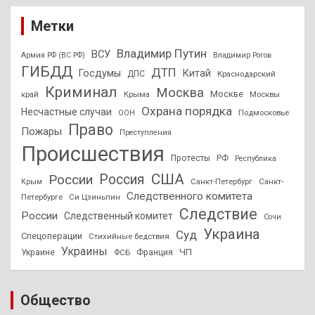
Метки
Владимир Путин
ВСУ
Армия РФ (ВС РФ)
Владимир Рогов
ГИБДД
ДТП
Госдумы
Китай
ДПС
Краснодарский
Криминал
Москва
Москве
край
Крыма
Москвы
Охрана порядка
Несчастные случаи
Подмосковье
ООН
Право
Пожары
Преступления
Происшествия
Протесты
РФ
Республика
США
России
Россия
Санкт-Петербург
Санкт-
Крым
Следственного комитета
Петербурге
Си Цзиньпин
Следствие
России
Следственный комитет
Сочи
Украина
Суд
Спецоперации
Стихийные бедствия
Украины
ЧП
Украине
ФСБ
Франция
Общество