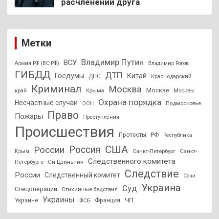
расчленении друга
Метки
Владимир Путин
ВСУ
Армия РФ (ВС РФ)
Владимир Рогов
ГИБДД
ДТП
Госдумы
Китай
ДПС
Краснодарский
Криминал
Москва
Москве
край
Крыма
Москвы
Охрана порядка
Несчастные случаи
Подмосковье
ООН
Право
Пожары
Преступления
Происшествия
Протесты
РФ
Республика
США
России
Россия
Санкт-Петербург
Санкт-
Крым
Следственного комитета
Петербурге
Си Цзиньпин
Следствие
России
Следственный комитет
Сочи
Украина
Суд
Спецоперации
Стихийные бедствия
Украины
ЧП
Украине
ФСБ
Франция