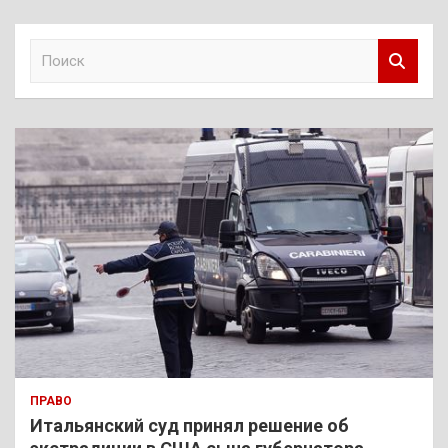
П
о
и
с
к
ПРАВО
Итальянский суд принял решение об