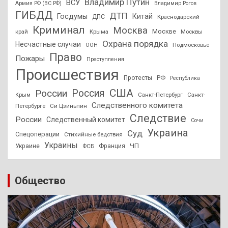
Владимир Путин
ВСУ
Армия РФ (ВС РФ)
Владимир Рогов
ГИБДД
ДТП
Госдумы
Китай
ДПС
Краснодарский
Криминал
Москва
Москве
край
Крыма
Москвы
Охрана порядка
Несчастные случаи
Подмосковье
ООН
Право
Пожары
Преступления
Происшествия
Протесты
РФ
Республика
США
России
Россия
Санкт-Петербург
Санкт-
Крым
Следственного комитета
Петербурге
Си Цзиньпин
Следствие
России
Следственный комитет
Сочи
Украина
Суд
Спецоперации
Стихийные бедствия
Украины
ЧП
Украине
ФСБ
Франция
Общество