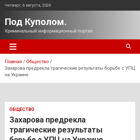
Перейти
Четверг, 6 августа, 2026
к
содержимому
Под Куполом.
Криминальный информационный портал.
Главная
Общество
Захарова предрекла трагические результаты борьбе с УПЦ
на Украине
ОБЩЕСТВО
Захарова предрекла
трагические результаты
борьбе с УПЦ на Украине