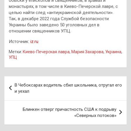
обыски у епископов и священников, в храмах и
монастырях, в том числе в Киево-Печерской лавре, с
целью найти след «антиукраинской деятельности».
Так, в декабре 2022 года Службой безопасности
Украины было заведено 50 уголовных дел в
отношении священников УПЦ.
Источник:
iz.ru
Метки:
Киево-Печерская лавра
,
Мария Захарова
,
Украина
,
УПЦ
Навигация
В Чебоксарах водитель сбил школьника, отругал его
по
и уехал
записям
Блинкен отверг причастность США к подрыву
«Северных потоков»