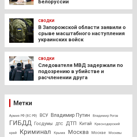
Белоруссии
СВОДКИ
В Запорожской области заявили о
срыве масштабного наступления
украинских войск
СВОДКИ
Следователя МВД задержали по
подозрению в убийстве и
расчленении друга
Метки
Владимир Путин
ВСУ
Армия РФ (ВС РФ)
Владимир Рогов
ГИБДД
ДТП
Госдумы
Китай
ДПС
Краснодарский
Криминал
Москва
Москве
край
Крыма
Москвы