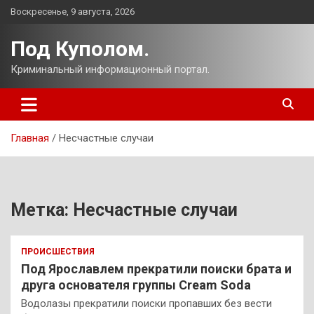
Перейти
Воскресенье, 9 августа, 2026
к
содержимому
Под Куполом.
Криминальный информационный портал.
Главная
Несчастные случаи
Метка:
Несчастные случаи
ПРОИСШЕСТВИЯ
Под Ярославлем прекратили поиски брата и
друга основателя группы Cream Soda
Водолазы прекратили поиски пропавших без вести