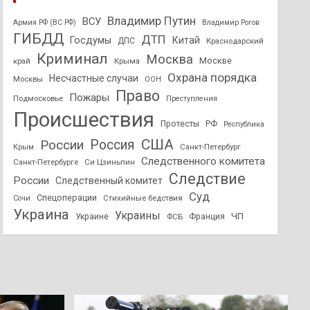
Владимир Путин
ВСУ
Армия РФ (ВС РФ)
Владимир Рогов
ГИБДД
ДТП
Госдумы
Китай
ДПС
Краснодарский
Криминал
Москва
Москве
край
Крыма
Охрана порядка
Несчастные случаи
Москвы
ООН
Право
Пожары
Подмосковье
Преступления
Происшествия
Протесты
РФ
Республика
США
России
Россия
Санкт-Петербург
Крым
Следственного комитета
Санкт-Петербурге
Си Цзиньпин
Следствие
России
Следственный комитет
Суд
Спецоперации
Стихийные бедствия
Сочи
Украина
Украины
ЧП
Украине
ФСБ
Франция