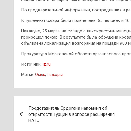
По предварительной информации, пострадавших в рез
К тушению пожара были привлечены 65 человек и 16 
Накануне, 25 марта, на складе с лакокрасочными и
произошел пожар. В результате была обрушена кровля
объявлена локализация возгорания на пощади 900 кв
Прокуратура Московской области организовала пров
Источник:
iz.ru
Метки:
Омск
,
Пожары
Навигация
Представитель Эрдогана напомнил об
по
открытости Турции в вопросе расширения
НАТО
записям