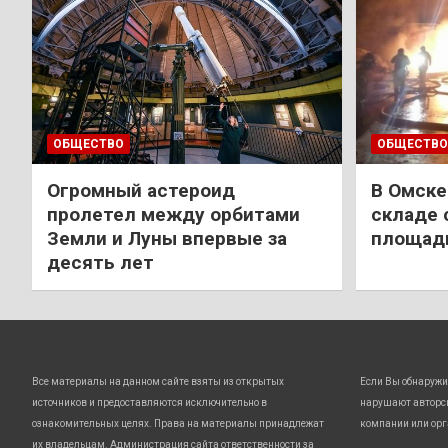
ОБЩЕСТВО
ОБЩЕСТВО
Огромный астероид
В Омске
пролетел между орбитами
складе 
Земли и Луны впервые за
площади
десять лет
Все материалы на данном сайте взяты из открытых
Если Вы обнаружи
источников и предоставляются исключительно в
нарушают авторс
ознакомительных целях. Права на материалы принадлежат
компании или орг
их владельцам. Администрация сайта ответственности за