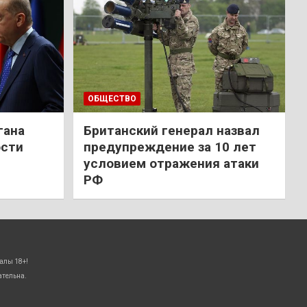
ОБЩЕСТВО
гана
Британский генерал назвал
ости
предупреждение за 10 лет
условием отражения атаки
РФ
алы 18+!
ательна.