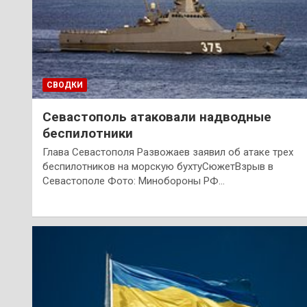
СВОДКИ
Севастополь атаковали надводные
беспилотники
Глава Севастополя Развожаев заявил об атаке трех
беспилотников на морскую бухтуСюжетВзрыв в
Севастополе Фото: Минобороны РФ…