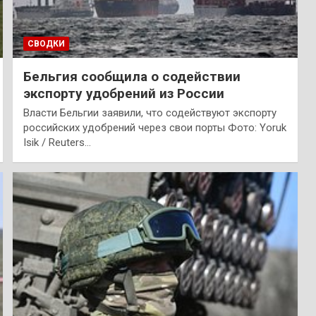
СВОДКИ
Бельгия сообщила о содействии
экспорту удобрений из России
Власти Бельгии заявили, что содействуют экспорту
российских удобрений через свои порты Фото: Yoruk
Isik / Reuters…