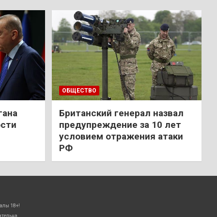
ОБЩЕСТВО
гана
Британский генерал назвал
ости
предупреждение за 10 лет
условием отражения атаки
РФ
алы 18+!
ательна.