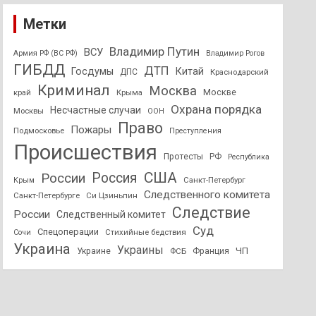
Метки
Владимир Путин
ВСУ
Армия РФ (ВС РФ)
Владимир Рогов
ГИБДД
ДТП
Госдумы
Китай
ДПС
Краснодарский
Криминал
Москва
Москве
край
Крыма
Охрана порядка
Несчастные случаи
Москвы
ООН
Право
Пожары
Подмосковье
Преступления
Происшествия
Протесты
РФ
Республика
США
России
Россия
Санкт-Петербург
Крым
Следственного комитета
Санкт-Петербурге
Си Цзиньпин
Следствие
России
Следственный комитет
Суд
Спецоперации
Стихийные бедствия
Сочи
Украина
Украины
ЧП
Украине
ФСБ
Франция