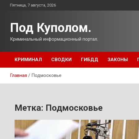
Перейти
Пятница, 7 августа, 2026
к
содержимому
Под Куполом.
Криминальный информационный портал.
КРИМИНАЛ
СВОДКИ
ГИБДД
ЗАКОНЫ
Главная
Подмосковье
Метка:
Подмосковье