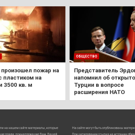
ОБЩЕСТВО
 произошел пожар на
Представитель Эрдо
с пластиком на
напомнил об открыт
 3500 кв. м
Турции в вопросе
расширения НАТО
ли на нашем сайте материалы, которые
На сайте могут быть опубликованы матери
кие права, принадлежащие Вам, Вашей
При цитировании ссылка на источник обяз