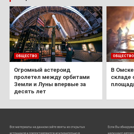
ОБЩЕСТВО
ОБЩЕСТВО
Огромный астероид
В Омске
пролетел между орбитами
складе 
Земли и Луны впервые за
площади
десять лет
Все материалы на данном сайте взяты из открытых
Если Вы обнаружи
источников и предоставляются исключительно в
нарушают авторс