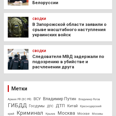
Белоруссии
СВОДКИ
В Запорожской области заявили о
срыве масштабного наступления
украинских войск
СВОДКИ
Следователя МВД задержали по
подозрению в убийстве и
расчленении друга
Метки
Владимир Путин
ВСУ
Армия РФ (ВС РФ)
Владимир Рогов
ГИБДД
ДТП
Госдумы
Китай
ДПС
Краснодарский
Криминал
Москва
Москве
край
Крыма
Москвы