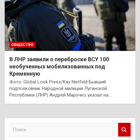
ОБЩЕСТВО
В ЛНР заявили о переброске ВСУ 100
необученных мобилизованных под
Кременную
Фото: Global Look Press/Kay Nietfeld Бывший
подполковник Народной милиции Луганской
Республики (ЛНР) Андрей Марочко указал на…
П
о
и