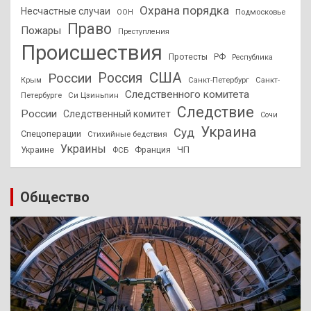
Охрана порядка
Несчастные случаи
Подмосковье
ООН
Право
Пожары
Преступления
Происшествия
Протесты
РФ
Республика
США
России
Россия
Санкт-Петербург
Санкт-
Крым
Следственного комитета
Петербурге
Си Цзиньпин
Следствие
России
Следственный комитет
Сочи
Украина
Суд
Спецоперации
Стихийные бедствия
Украины
ЧП
Украине
ФСБ
Франция
Общество