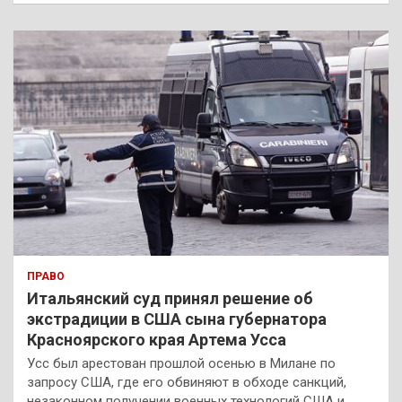
с
к
ПРАВО
Итальянский суд принял решение об
экстрадиции в США сына губернатора
Красноярского края Артема Усса
Усс был арестован прошлой осенью в Милане по
запросу США, где его обвиняют в обходе санкций,
незаконном получении военных технологий США и