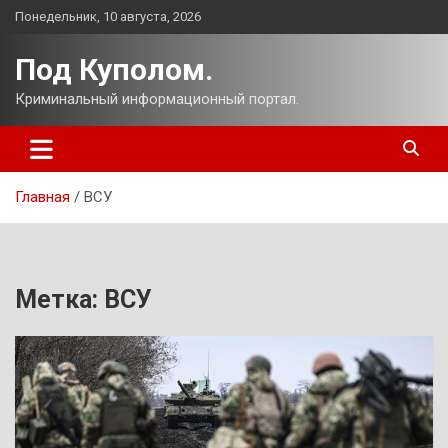
Перейти
Понедельник, 10 августа, 2026
к
содержимому
Под Куполом.
Криминальный информационный портал.
Главная
ВСУ
Метка:
ВСУ