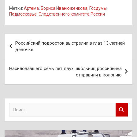
Метки:
Артема
,
Бориса Иванюженкова
,
Госдумы
,
Подмосковье
,
Следственного комитета России
Навигация
Российский подросток выстрелил в глаз 13-летней
по
девочке
записям
Насиловавшего семь лет двух школьниц россиянина
отправили в колонию
П
о
и
с
к