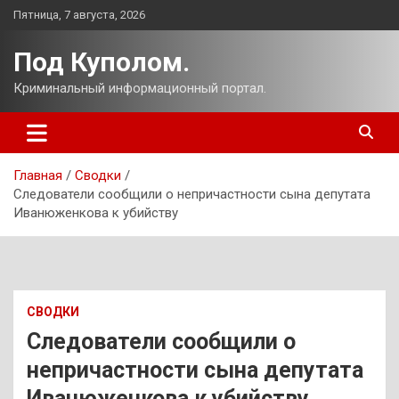
Перейти
Пятница, 7 августа, 2026
к
содержимому
Под Куполом.
Криминальный информационный портал.
Главная
Сводки
Следователи сообщили о непричастности сына депутата
Иванюженкова к убийству
СВОДКИ
Следователи сообщили о
непричастности сына депутата
Иванюженкова к убийству