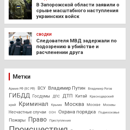
В Запорожской области заявили о
срыве масштабного наступления
украинских войск
СВОДКИ
Следователя МВД задержали по
подозрению в убийстве и
расчленении друга
Метки
Владимир Путин
ВСУ
Армия РФ (ВС РФ)
Владимир Рогов
ГИБДД
ДТП
Госдумы
Китай
ДПС
Краснодарский
Криминал
Москва
Москве
край
Крыма
Москвы
Охрана порядка
Несчастные случаи
Подмосковье
ООН
Право
Пожары
Преступления
Происшествия