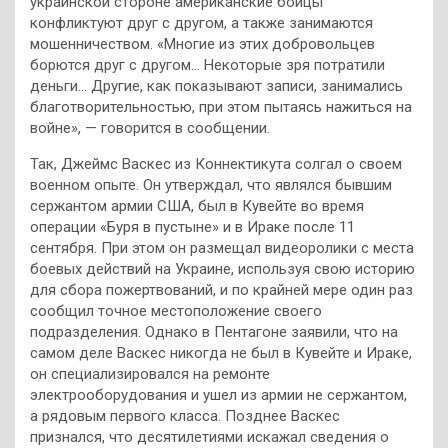
украинской стороне американские бойцы
конфликтуют друг с другом, а также занимаются
мошенничеством. «Многие из этих добровольцев
борются друг с другом… Некоторые зря потратили
деньги… Другие, как показывают записи, занимались
благотворительностью, при этом пытаясь нажиться на
войне», — говорится в сообщении.
Так, Джеймс Васкес из Коннектикута солгал о своем
военном опыте. Он утверждал, что являлся бывшим
сержантом армии США, был в Кувейте во время
операции «Буря в пустыне» и в Ираке после 11
сентября. При этом он размещал видеоролики с места
боевых действий на Украине, используя свою историю
для сбора пожертвований, и по крайней мере один раз
сообщил точное местоположение своего
подразделения. Однако в Пентагоне заявили, что на
самом деле Васкес никогда не был в Кувейте и Ираке,
он специализировался на ремонте
электрооборудования и ушел из армии не сержантом,
а рядовым первого класса. Позднее Васкес
признался, что десятилетиями искажал сведения о