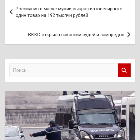
Навигация
Россиянин в маске мумии выкрал из ювелирного
по
один товар на 192 тысячи рублей
записям
ВККС открыла вакансии судей и зампредов
П
о
и
с
к