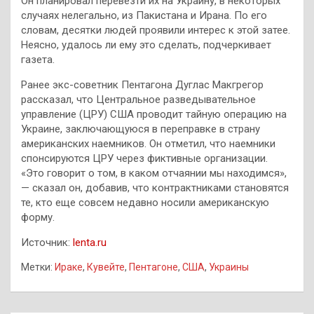
Он планировал перевезти их на Украину, в некоторых
случаях нелегально, из Пакистана и Ирана. По его
словам, десятки людей проявили интерес к этой затее.
Неясно, удалось ли ему это сделать, подчеркивает
газета.
Ранее экс-советник Пентагона Дуглас Макгрегор
рассказал, что Центральное разведывательное
управление (ЦРУ) США проводит тайную операцию на
Украине, заключающуюся в переправке в страну
американских наемников. Он отметил, что наемники
спонсируются ЦРУ через фиктивные организации.
«Это говорит о том, в каком отчаянии мы находимся»,
— сказал он, добавив, что контрактниками становятся
те, кто еще совсем недавно носили американскую
форму.
Источник:
lenta.ru
Метки:
Ираке
,
Кувейте
,
Пентагоне
,
США
,
Украины