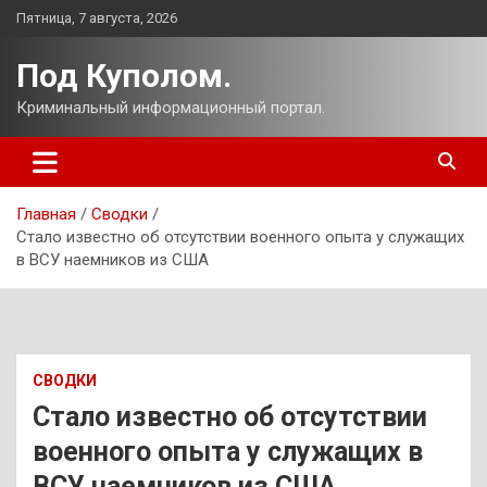
Перейти
Пятница, 7 августа, 2026
к
содержимому
Под Куполом.
Криминальный информационный портал.
Главная
Сводки
Стало известно об отсутствии военного опыта у служащих
в ВСУ наемников из США
СВОДКИ
Стало известно об отсутствии
военного опыта у служащих в
ВСУ наемников из США