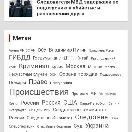
Следователя МВД задержали по
подозрению в убийстве и
расчленении друга
Метки
Владимир Путин
ВСУ
Армия РФ (ВС РФ)
Владимир Рогов
ГИБДД
ДТП
Госдумы
Китай
ДПС
Краснодарский
Криминал
Москва
Москве
край
Крыма
Москвы
Охрана порядка
Несчастные случаи
Подмосковье
ООН
Право
Пожары
Преступления
Происшествия
Протесты
РФ
Республика
США
России
Россия
Санкт-Петербург
Санкт-
Крым
Следственного комитета
Петербурге
Си Цзиньпин
Следствие
России
Следственный комитет
Сочи
Украина
Суд
Спецоперации
Стихийные бедствия