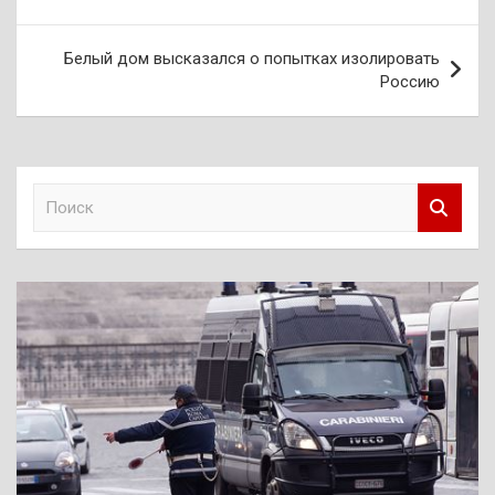
записям
Белый дом высказался о попытках изолировать
Россию
П
о
и
с
к