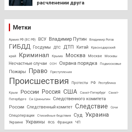
расчленении друга
Метки
Владимир Путин
ВСУ
Армия РФ (ВС РФ)
Владимир Рогов
ГИБДД
ДТП
Госдумы
Китай
ДПС
Краснодарский
Криминал
Москва
Москве
край
Крыма
Москвы
Охрана порядка
Несчастные случаи
Подмосковье
ООН
Право
Пожары
Преступления
Происшествия
Протесты
РФ
Республика
США
России
Россия
Санкт-Петербург
Санкт-
Крым
Следственного комитета
Петербурге
Си Цзиньпин
Следствие
России
Следственный комитет
Сочи
Украина
Суд
Спецоперации
Стихийные бедствия
Украины
ЧП
Украине
ФСБ
Франция