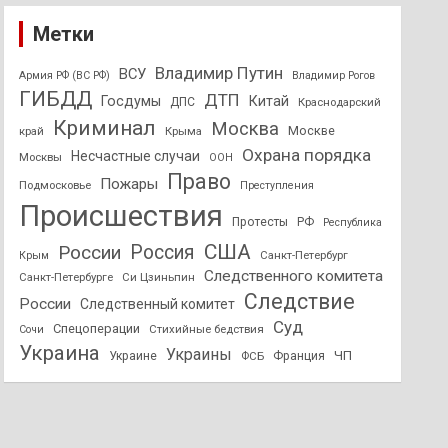
Метки
Владимир Путин
ВСУ
Армия РФ (ВС РФ)
Владимир Рогов
ГИБДД
ДТП
Госдумы
Китай
ДПС
Краснодарский
Криминал
Москва
Москве
край
Крыма
Охрана порядка
Несчастные случаи
Москвы
ООН
Право
Пожары
Подмосковье
Преступления
Происшествия
Протесты
РФ
Республика
США
России
Россия
Санкт-Петербург
Крым
Следственного комитета
Санкт-Петербурге
Си Цзиньпин
Следствие
России
Следственный комитет
Суд
Спецоперации
Стихийные бедствия
Сочи
Украина
Украины
ЧП
Украине
ФСБ
Франция