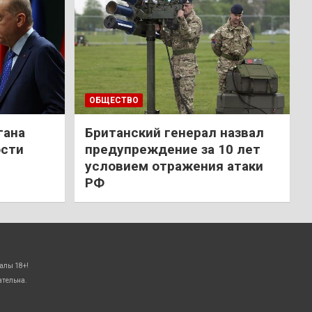
ОБЩЕСТВО
гана
Британский генерал назвал
ости
предупреждение за 10 лет
условием отражения атаки
РФ
алы 18+!
ательна.