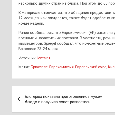
несколько других стран из блока. При этом до 60 п
В материале отмечается, что обещание предоставит
12 месяцев, как ожидается, также будет одобрено л
конце недели.
Ранее сообщалось, что Еврокомиссия (ЕК) захотела 
военных и нарастить их поставки. В частности, речь
миллиметров. Spiegel сообщал, что конкретные решен
Брюсселе 23-24 марта.
Источник:
lenta.ru
Метки:
Брюсселе
,
Еврокомиссия
,
Европейский союз
,
Кие
Навигация
Блогерша показала приготовленное мужем
по
блюдо и получила совет развестись
записям