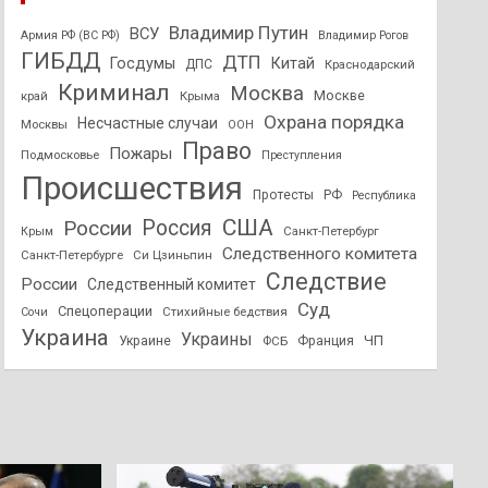
Владимир Путин
ВСУ
Армия РФ (ВС РФ)
Владимир Рогов
ГИБДД
ДТП
Госдумы
Китай
ДПС
Краснодарский
Криминал
Москва
Москве
край
Крыма
Охрана порядка
Несчастные случаи
Москвы
ООН
Право
Пожары
Подмосковье
Преступления
Происшествия
Протесты
РФ
Республика
США
России
Россия
Санкт-Петербург
Крым
Следственного комитета
Санкт-Петербурге
Си Цзиньпин
Следствие
России
Следственный комитет
Суд
Спецоперации
Стихийные бедствия
Сочи
Украина
Украины
ЧП
Украине
ФСБ
Франция