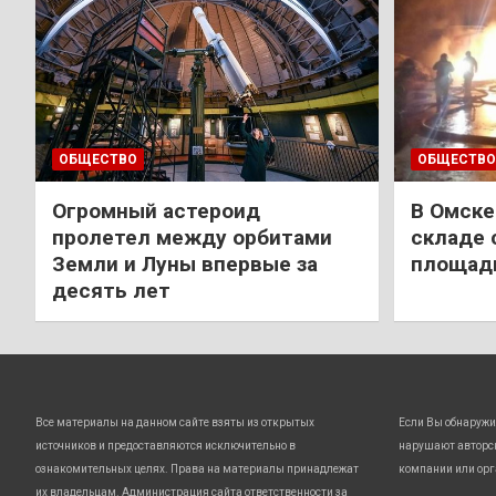
ОБЩЕСТВО
ОБЩЕСТВО
Огромный астероид
В Омске
пролетел между орбитами
складе 
Земли и Луны впервые за
площади
десять лет
Все материалы на данном сайте взяты из открытых
Если Вы обнаружи
источников и предоставляются исключительно в
нарушают авторс
ознакомительных целях. Права на материалы принадлежат
компании или орг
их владельцам. Администрация сайта ответственности за