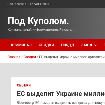
Перейти
Воскресенье, 9 августа, 2026
к
содержимому
Под Куполом.
Криминальный информационный портал.
КРИМИНАЛ
СВОДКИ
ГИБДД
ЗАКОНЫ
Главная
Сводки
ЕС выделит Украине миллион артиллери
СВОДКИ
ЕС выделит Украине милли
Bloomberg: ЕС намерен выделить средства для покуп