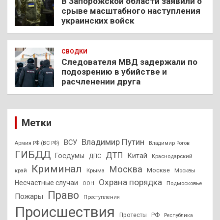
В Запорожской области заявили о
срыве масштабного наступления
украинских войск
СВОДКИ
Следователя МВД задержали по
подозрению в убийстве и
расчленении друга
Метки
Владимир Путин
ВСУ
Армия РФ (ВС РФ)
Владимир Рогов
ГИБДД
ДТП
Госдумы
Китай
ДПС
Краснодарский
Криминал
Москва
Москве
край
Крыма
Москвы
Охрана порядка
Несчастные случаи
Подмосковье
ООН
Право
Пожары
Преступления
Происшествия
Протесты
РФ
Республика