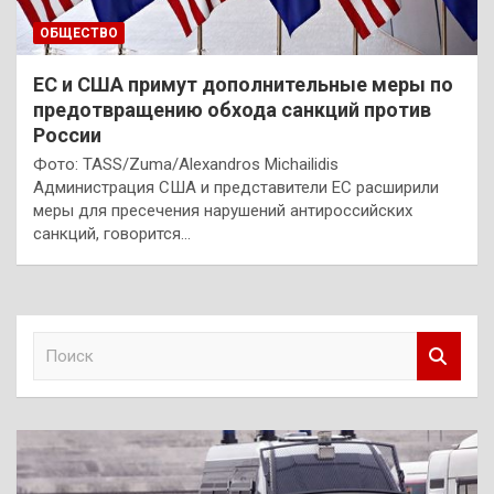
ОБЩЕСТВО
ЕС и США примут дополнительные меры по
предотвращению обхода санкций против
России
Фото: TASS/Zuma/Alexandros Michailidis
Администрация США и представители ЕС расширили
меры для пресечения нарушений антироссийских
санкций, говорится…
П
о
и
с
к