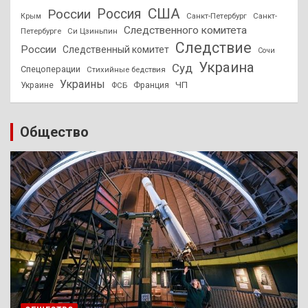
США
России
Россия
Санкт-Петербург
Санкт-
Крым
Следственного комитета
Петербурге
Си Цзиньпин
Следствие
России
Следственный комитет
Сочи
Украина
Суд
Спецоперации
Стихийные бедствия
Украины
ЧП
Украине
ФСБ
Франция
Общество