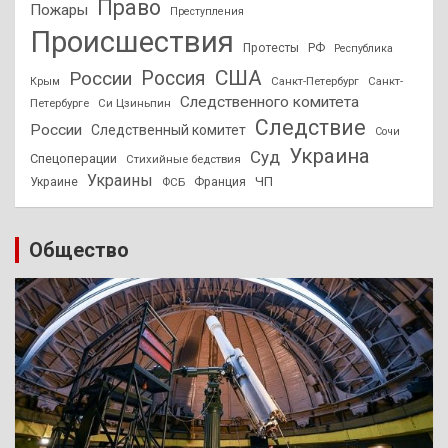
Право
Пожары
Преступления
Происшествия
Протесты
РФ
Республика
США
России
Россия
Санкт-Петербург
Санкт-
Крым
Следственного комитета
Петербурге
Си Цзиньпин
Следствие
России
Следственный комитет
Сочи
Украина
Суд
Спецоперации
Стихийные бедствия
Украины
ЧП
Украине
ФСБ
Франция
Общество