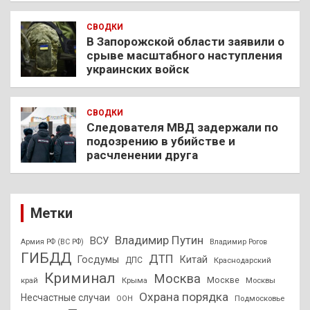
СВОДКИ
В Запорожской области заявили о
срыве масштабного наступления
украинских войск
СВОДКИ
Следователя МВД задержали по
подозрению в убийстве и
расчленении друга
Метки
Владимир Путин
ВСУ
Армия РФ (ВС РФ)
Владимир Рогов
ГИБДД
ДТП
Госдумы
Китай
ДПС
Краснодарский
Криминал
Москва
Москве
край
Крыма
Москвы
Охрана порядка
Несчастные случаи
Подмосковье
ООН