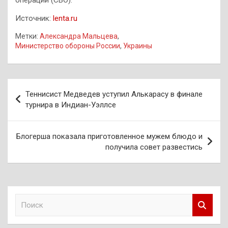
операции (СВО).
Источник:
lenta.ru
Метки:
Александра Мальцева
,
Министерство обороны России
,
Украины
Навигация
Теннисист Медведев уступил Алькарасу в финале
по
турнира в Индиан-Уэллсе
записям
Блогерша показала приготовленное мужем блюдо и
получила совет развестись
П
о
и