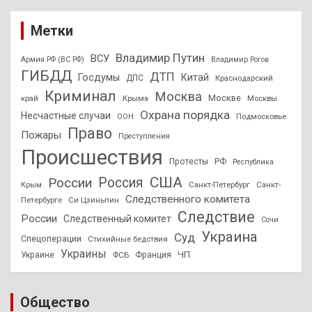
Метки
Владимир Путин
ВСУ
Армия РФ (ВС РФ)
Владимир Рогов
ГИБДД
ДТП
Госдумы
Китай
ДПС
Краснодарский
Криминал
Москва
Москве
край
Крыма
Москвы
Охрана порядка
Несчастные случаи
Подмосковье
ООН
Право
Пожары
Преступления
Происшествия
Протесты
РФ
Республика
США
России
Россия
Санкт-Петербург
Санкт-
Крым
Следственного комитета
Петербурге
Си Цзиньпин
Следствие
России
Следственный комитет
Сочи
Украина
Суд
Спецоперации
Стихийные бедствия
Украины
ЧП
Украине
ФСБ
Франция
Общество