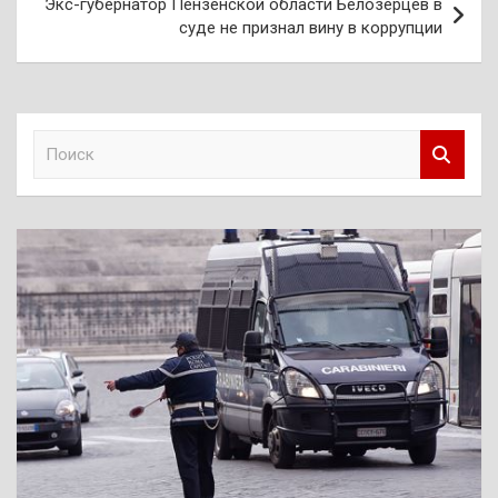
Экс-губернатор Пензенской области Белозерцев в
суде не признал вину в коррупции
П
о
и
с
к