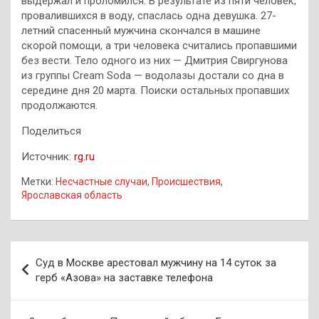
выдержал и проломился. В результате из пяти человек,
провалившихся в воду, спаслась одна девушка. 27-
летний спасенный мужчина скончался в машине
скорой помощи, а три человека считались пропавшими
без вести. Тело одного из них — Дмитрия Свиргунова
из группы Cream Soda — водолазы достали со дна в
середине дня 20 марта. Поиски остальных пропавших
продолжаются.
Поделиться
Источник:
rg.ru
Метки:
Несчастные случаи
,
Происшествия
,
Ярославская область
Навигация
Суд в Москве арестовал мужчину на 14 суток за
по
герб «Азова» на заставке телефона
записям