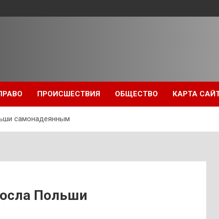
ПРАВО
ПРОИСШЕСТВИЯ
ОБЩЕСТВО
КАРТА САЙ
льши самонадеянным
посла Польши