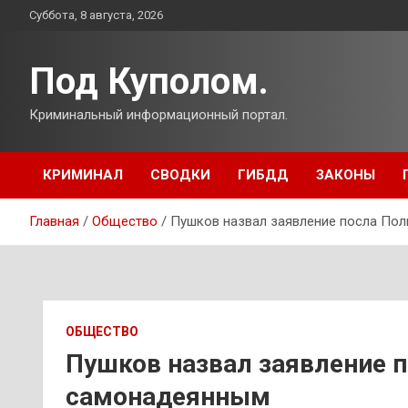
Перейти
Суббота, 8 августа, 2026
к
содержимому
Под Куполом.
Криминальный информационный портал.
КРИМИНАЛ
СВОДКИ
ГИБДД
ЗАКОНЫ
Главная
Общество
Пушков назвал заявление посла По
ОБЩЕСТВО
Пушков назвал заявление 
самонадеянным