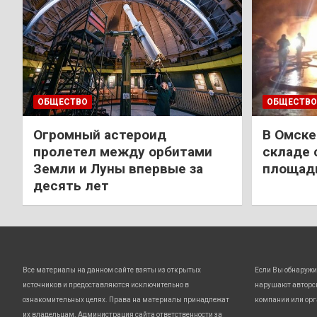
ОБЩЕСТВО
ОБЩЕСТВО
Огромный астероид
В Омске
пролетел между орбитами
складе 
Земли и Луны впервые за
площади
десять лет
Все материалы на данном сайте взяты из открытых
Если Вы обнаружи
источников и предоставляются исключительно в
нарушают авторс
ознакомительных целях. Права на материалы принадлежат
компании или орг
их владельцам. Администрация сайта ответственности за