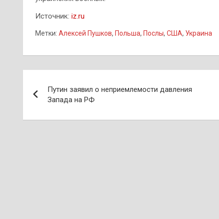
Источник:
iz.ru
Метки:
Алексей Пушков
,
Польша
,
Послы
,
США
,
Украина
Навигация
Путин заявил о неприемлемости давления
по
Запада на РФ
записям