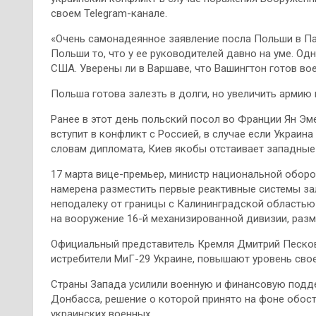
своем Telegram-канале.
«Очень самонадеянное заявление посла Польши в Па
Польши то, что у ее руководителей давно на уме. О
США. Уверены ли в Варшаве, что Вашингтон готов во
Польша готова залезть в долги, но увеличить армию 
Ранее в этот день польский посол во Франции Ян Э
вступит в конфликт с Россией, в случае если Украин
словам дипломата, Киев якобы отстаивает западные 
17 марта вице-премьер, министр национальной обор
намерена разместить первые реактивные системы за
неподалеку от границы с Калининградской областью 
на вооружение 16-й механизированной дивизии, разм
Официальный представитель Кремля Дмитрий Песков 
истребители МиГ-29 Украине, повышают уровень сво
Страны Запада усилили военную и финансовую подд
Донбасса, решение о которой принято на фоне обост
украинских военных.