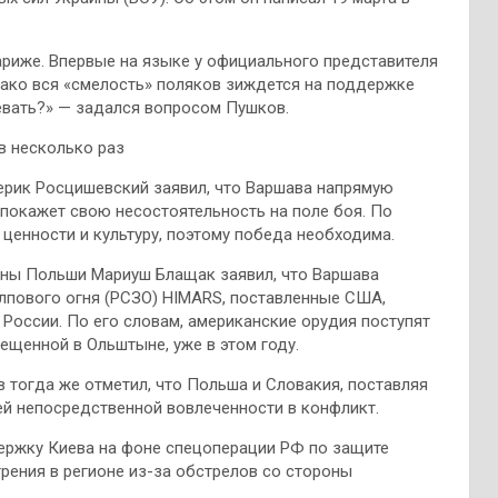
риже. Впервые на языке у официального представителя
днако вся «смелость» поляков зиждется на поддержке
евать?» — задался вопросом Пушков.
в несколько раз
мерик Росцишевский заявил, что Варшава напрямую
а покажет свою несостоятельность на поле боя. По
ценности и культуру, поэтому победа необходима.
оны Польши Мариуш Блащак заявил, что Варшава
лпового огня (РСЗО) HIMARS, поставленные США,
России. По его словам, американские орудия поступят
ещенной в Ольштыне, уже в этом году.
тогда же отметил, что Польша и Словакия, поставляя
ей непосредственной вовлеченности в конфликт.
ержку Киева на фоне спецоперации РФ по защите
рения в регионе из-за обстрелов со стороны