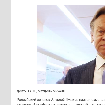
Фото: ТАСС/Метцель Михаил
Российский сенатор Алексей Пушков назвал самонад
украинский конфликт в случае поражения Вооруженны