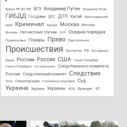
Владимир Путин
ВСУ
Армия РФ (ВС РФ)
Владимир Рогов
ГИБДД
ДТП
Госдумы
Китай
ДПС
Краснодарский
Криминал
Москва
Москве
край
Крыма
Охрана порядка
Несчастные случаи
Москвы
ООН
Право
Пожары
Подмосковье
Преступления
Происшествия
Протесты
РФ
Республика
США
России
Россия
Санкт-Петербург
Крым
Следственного комитета
Санкт-Петербурге
Си Цзиньпин
Следствие
России
Следственный комитет
Суд
Спецоперации
Стихийные бедствия
Сочи
Украина
Украины
ЧП
Украине
ФСБ
Франция