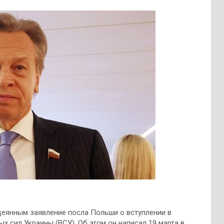
еянным заявление посла Польши о вступлении в
х сил Украины (ВСУ). Об этом он написал 19 марта в