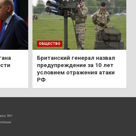
ОБЩЕСТВО
гана
Британский генерал назвал
ости
предупреждение за 10 лет
условием отражения атаки
РФ
алы 18+!
ательна.