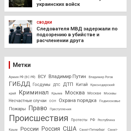
украинских войск
СВОДКИ
Следователя МВД задержали по
подозрению в убийстве и
расчленении друга
Метки
Владимир Путин
ВСУ
Армия РФ (ВС РФ)
Владимир Рогов
ГИБДД
ДТП
Госдумы
Китай
ДПС
Краснодарский
Криминал
Москва
Москве
край
Крыма
Москвы
Охрана порядка
Несчастные случаи
Подмосковье
ООН
Право
Пожары
Преступления
Происшествия
Протесты
РФ
Республика
США
России
Россия
Санкт-Петербург
Санкт-
Крым