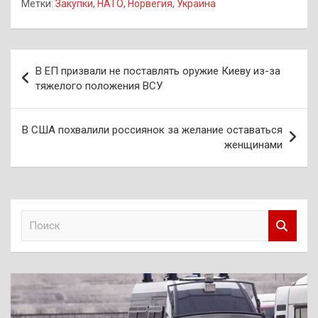
Метки:
Закупки
,
НАТО
,
Норвегия
,
Украина
Навигация
В ЕП призвали не поставлять оружие Киеву из-за
по
тяжелого положения ВСУ
записям
В США похвалили россиянок за желание оставаться
женщинами
П
о
и
с
к