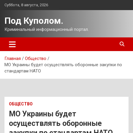
Перейти
Суббота, 8 августа, 2026
к
содержимому
Под Куполом.
Криминальный информационный портал.
Главная
Общество
МО Украины будет осуществлять оборонные закупки по
стандартам НАТО
ОБЩЕСТВО
МО Украины будет
осуществлять оборонные
закупки по стандартам НАТО