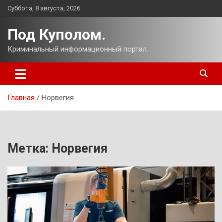
Перейти
Суббота, 8 августа, 2026
к
содержимому
Под Куполом.
Криминальный информационный портал.
Главная
Норвегия
Метка:
Норвегия