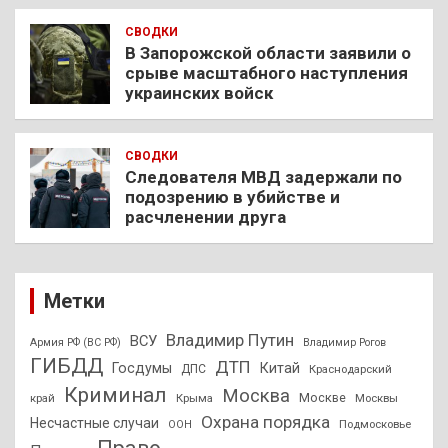
СВОДКИ
В Запорожской области заявили о
срыве масштабного наступления
украинских войск
СВОДКИ
Следователя МВД задержали по
подозрению в убийстве и
расчленении друга
Метки
Владимир Путин
ВСУ
Армия РФ (ВС РФ)
Владимир Рогов
ГИБДД
ДТП
Госдумы
Китай
ДПС
Краснодарский
Криминал
Москва
Москве
край
Крыма
Москвы
Охрана порядка
Несчастные случаи
Подмосковье
ООН