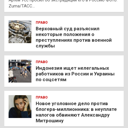
Артем Усс просил об экстрадиции его в Россию Фото:
Zuma/ТАСС…
ПРАВО
Верховный суд разъяснил
некоторые положения о
преступлениях против военной
службы
ПРАВО
Индонезия ищет нелегальных
работников из России и Украины
по соцсетям
ПРАВО
Новое уголовное дело против
блогера-миллионника: в неуплате
налогов обвиняют Александру
Митрошину