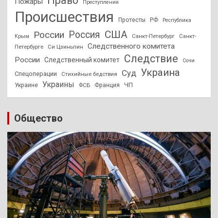
Право
Пожары
Преступления
Происшествия
Протесты
РФ
Республика
США
России
Россия
Санкт-Петербург
Санкт-
Крым
Следственного комитета
Петербурге
Си Цзиньпин
Следствие
России
Следственный комитет
Сочи
Украина
Суд
Спецоперации
Стихийные бедствия
Украины
ЧП
Украине
ФСБ
Франция
Общество