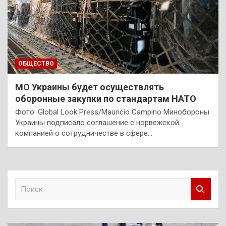
ОБЩЕСТВО
МО Украины будет осуществлять
оборонные закупки по стандартам НАТО
Фото: Global Look Press/Mauricio Campino Минобороны
Украины подписало соглашение с норвежской
компанией о сотрудничестве в сфере…
П
о
и
с
к