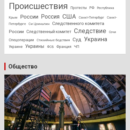
Происшествия
Протесты
РФ
Республика
США
России
Россия
Санкт-Петербург
Санкт-
Крым
Следственного комитета
Петербурге
Си Цзиньпин
Следствие
России
Следственный комитет
Сочи
Украина
Суд
Спецоперации
Стихийные бедствия
Украины
ЧП
Украине
ФСБ
Франция
Общество