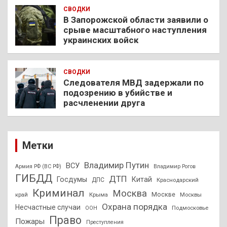
СВОДКИ
В Запорожской области заявили о
срыве масштабного наступления
украинских войск
СВОДКИ
Следователя МВД задержали по
подозрению в убийстве и
расчленении друга
Метки
Владимир Путин
ВСУ
Армия РФ (ВС РФ)
Владимир Рогов
ГИБДД
ДТП
Госдумы
Китай
ДПС
Краснодарский
Криминал
Москва
Москве
край
Крыма
Москвы
Охрана порядка
Несчастные случаи
Подмосковье
ООН
Право
Пожары
Преступления