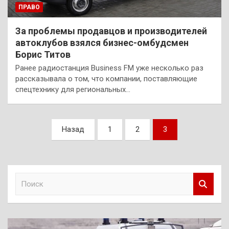
ПРАВО
За проблемы продавцов и производителей
автоклубов взялся бизнес-омбудсмен
Борис Титов
Ранее радиостанция Business FM уже несколько раз
рассказывала о том, что компании, поставляющие
спецтехнику для региональных…
Пагинация
Назад
1
2
3
записей
П
о
и
с
к