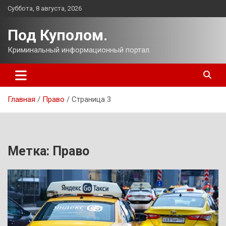
Перейти
Суббота, 8 августа, 2026
к
содержимому
Под Куполом.
Криминальный информационный портал.
Главная
Право
Страница 3
Метка:
Право