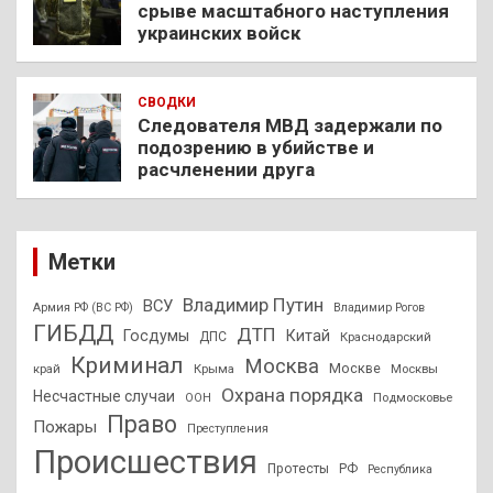
срыве масштабного наступления
украинских войск
СВОДКИ
Следователя МВД задержали по
подозрению в убийстве и
расчленении друга
Метки
Владимир Путин
ВСУ
Армия РФ (ВС РФ)
Владимир Рогов
ГИБДД
ДТП
Госдумы
Китай
ДПС
Краснодарский
Криминал
Москва
Москве
край
Крыма
Москвы
Охрана порядка
Несчастные случаи
Подмосковье
ООН
Право
Пожары
Преступления
Происшествия
Протесты
РФ
Республика