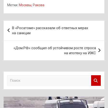
Метки:
Москвы
,
Ракова
Навигация
В «Росатоме» рассказали об ответных мерах
по
на санкции
записям
«Дом.РФ» сообщил об устойчивом росте спроса
на ипотеку на ИЖС
П
о
и
с
к