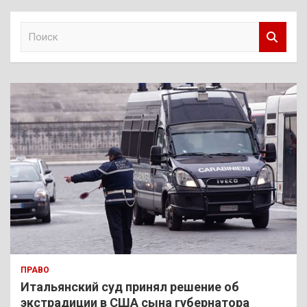
П
о
и
с
к
ПРАВО
Итальянский суд принял решение об
экстрадиции в США сына губернатора