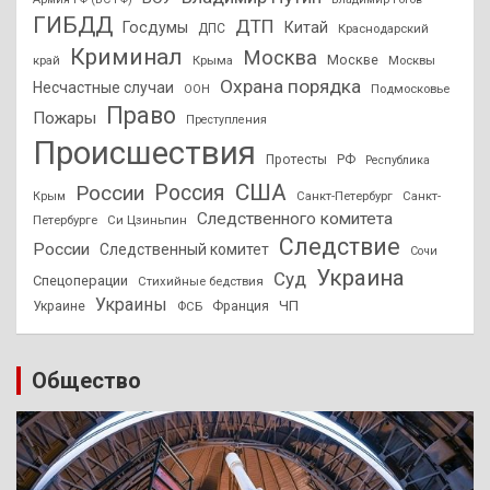
ГИБДД
ДТП
Госдумы
Китай
ДПС
Краснодарский
Криминал
Москва
Москве
край
Крыма
Москвы
Охрана порядка
Несчастные случаи
Подмосковье
ООН
Право
Пожары
Преступления
Происшествия
Протесты
РФ
Республика
США
России
Россия
Санкт-Петербург
Санкт-
Крым
Следственного комитета
Петербурге
Си Цзиньпин
Следствие
России
Следственный комитет
Сочи
Украина
Суд
Спецоперации
Стихийные бедствия
Украины
ЧП
Украине
ФСБ
Франция
Общество