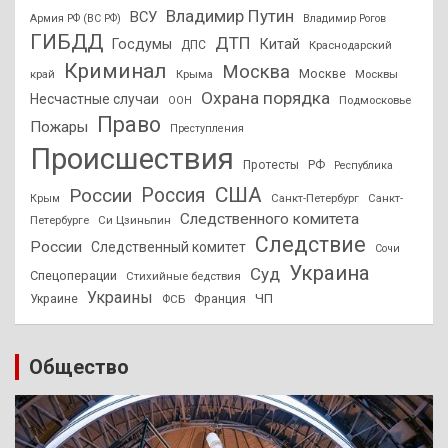
Владимир Путин
ВСУ
Армия РФ (ВС РФ)
Владимир Рогов
ГИБДД
ДТП
Госдумы
Китай
ДПС
Краснодарский
Криминал
Москва
Москве
край
Крыма
Москвы
Охрана порядка
Несчастные случаи
Подмосковье
ООН
Право
Пожары
Преступления
Происшествия
Протесты
РФ
Республика
США
России
Россия
Санкт-Петербург
Санкт-
Крым
Следственного комитета
Петербурге
Си Цзиньпин
Следствие
России
Следственный комитет
Сочи
Украина
Суд
Спецоперации
Стихийные бедствия
Украины
ЧП
Украине
ФСБ
Франция
Общество