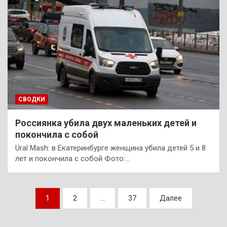
СВОДКИ
Россиянка убила двух маленьких детей и
покончила с собой
Ural Mash: в Екатеринбурге женщина убила детей 5 и 8
лет и покончила с собой Фото:…
Пагинация
1
2
…
37
Далее
записей