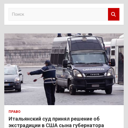
П
о
и
с
к
ПРАВО
Итальянский суд принял решение об
экстрадиции в США сына губернатора