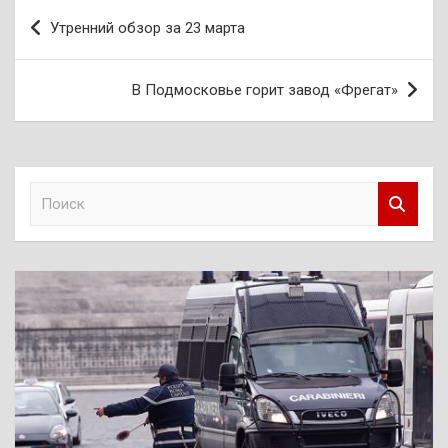
Навигация
Утренний обзор за 23 марта
по
записям
В Подмосковье горит завод «Фрегат»
П
о
и
с
к