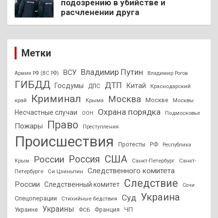
подозрению в убийстве и
расчленении друга
Метки
Владимир Путин
ВСУ
Армия РФ (ВС РФ)
Владимир Рогов
ГИБДД
ДТП
Госдумы
Китай
ДПС
Краснодарский
Криминал
Москва
Москве
край
Крыма
Москвы
Охрана порядка
Несчастные случаи
Подмосковье
ООН
Право
Пожары
Преступления
Происшествия
Протесты
РФ
Республика
США
России
Россия
Санкт-Петербург
Санкт-
Крым
Следственного комитета
Петербурге
Си Цзиньпин
Следствие
России
Следственный комитет
Сочи
Украина
Суд
Спецоперации
Стихийные бедствия
Украины
ЧП
Украине
ФСБ
Франция