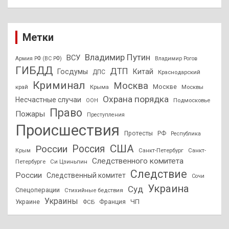
Метки
Владимир Путин
ВСУ
Армия РФ (ВС РФ)
Владимир Рогов
ГИБДД
ДТП
Госдумы
Китай
ДПС
Краснодарский
Криминал
Москва
Москве
край
Крыма
Москвы
Охрана порядка
Несчастные случаи
Подмосковье
ООН
Право
Пожары
Преступления
Происшествия
Протесты
РФ
Республика
США
России
Россия
Санкт-Петербург
Санкт-
Крым
Следственного комитета
Петербурге
Си Цзиньпин
Следствие
России
Следственный комитет
Сочи
Украина
Суд
Спецоперации
Стихийные бедствия
Украины
ЧП
Украине
ФСБ
Франция