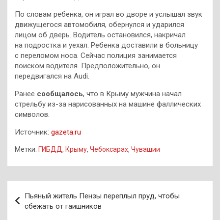
По словам ребенка, он играл во дворе и услышал звук
движущегося автомобиля, обернулся и ударился
лицом об дверь. Водитель остановился, накричал
на подростка и уехал. Ребенка доставили в больницу
с переломом носа. Сейчас полиция занимается
поиском водителя. Предположительно, он
передвигался на Audi.
Ранее
сообщалось
, что в Крыму мужчина начал
стрельбу из-за нарисованных на машине фаллических
символов.
Источник:
gazeta.ru
Метки:
ГИБДД
,
Крыму
,
Чебоксарах
,
Чувашии
Навигация
Пьяный житель Пензы переплыл пруд, чтобы
по
сбежать от гаишников
записям