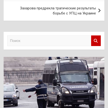
Захарова предрекла трагические результаты
борьбе с УПЦ на Украине
П
о
и
с
к