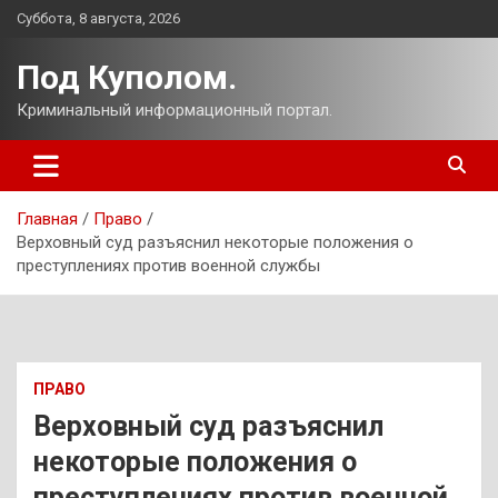
Перейти
Суббота, 8 августа, 2026
к
содержимому
Под Куполом.
Криминальный информационный портал.
Главная
Право
Верховный суд разъяснил некоторые положения о
преступлениях против военной службы
ПРАВО
Верховный суд разъяснил
некоторые положения о
преступлениях против военной