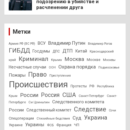
подозрению в убийстве и
расчленении друга
Метки
Владимир Путин
ВСУ
Армия РФ (ВС РФ)
Владимир Рогов
ГИБДД
ДТП
Госдумы
Китай
ДПС
Краснодарский
Криминал
Москва
Москве
край
Крыма
Москвы
Охрана порядка
Несчастные случаи
Подмосковье
ООН
Право
Пожары
Преступления
Происшествия
Протесты
РФ
Республика
США
России
Россия
Санкт-Петербург
Санкт-
Крым
Следственного комитета
Петербурге
Си Цзиньпин
Следствие
России
Следственный комитет
Сочи
Украина
Суд
Спецоперации
Стихийные бедствия
Украины
ЧП
Украине
ФСБ
Франция