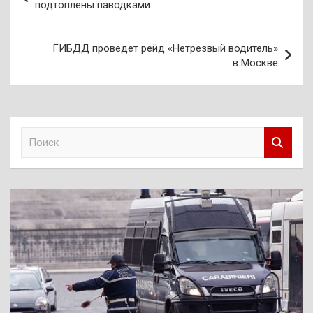
по
подтоплены паводками
записям
ГИБДД проведет рейд «Нетрезвый водитель»
в Москве
П
о
и
с
к