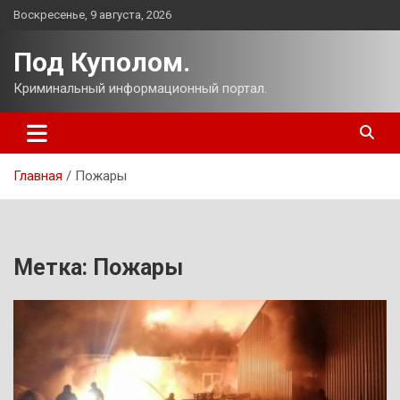
Перейти
Воскресенье, 9 августа, 2026
к
содержимому
Под Куполом.
Криминальный информационный портал.
Главная
Пожары
Метка:
Пожары