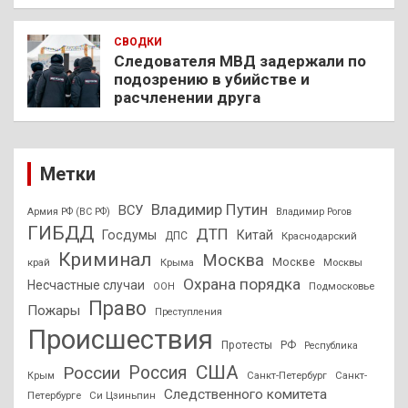
СВОДКИ
Следователя МВД задержали по
подозрению в убийстве и
расчленении друга
Метки
Владимир Путин
ВСУ
Армия РФ (ВС РФ)
Владимир Рогов
ГИБДД
ДТП
Госдумы
Китай
ДПС
Краснодарский
Криминал
Москва
Москве
край
Крыма
Москвы
Охрана порядка
Несчастные случаи
Подмосковье
ООН
Право
Пожары
Преступления
Происшествия
Протесты
РФ
Республика
США
России
Россия
Санкт-Петербург
Санкт-
Крым
Следственного комитета
Петербурге
Си Цзиньпин