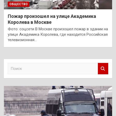
ОБЩЕСТВО
Пожар произошел на улице Академика
Королева в Москве
Фото: cоцсети В Москве произошел пожар в здании на
улице Академика Королева, где находится Российская
телевизионная…
П
о
и
с
к