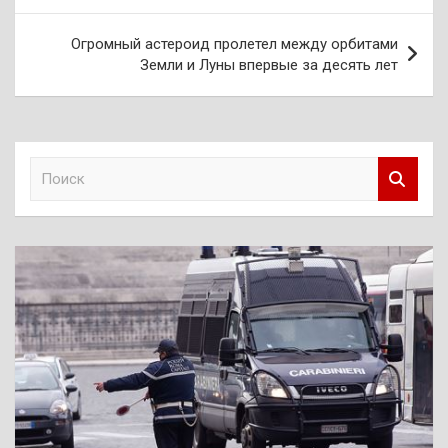
записям
Огромный астероид пролетел между орбитами
Земли и Луны впервые за десять лет
П
о
и
с
к