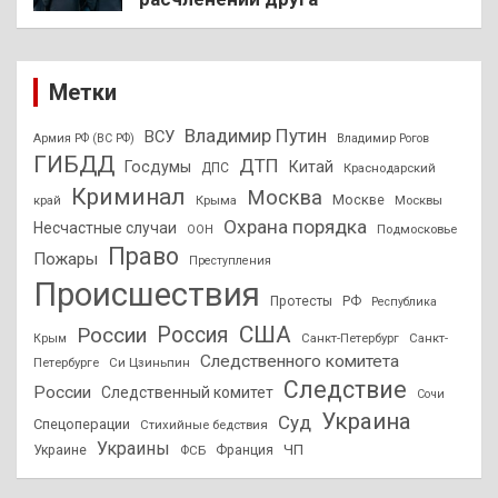
Метки
Владимир Путин
ВСУ
Армия РФ (ВС РФ)
Владимир Рогов
ГИБДД
ДТП
Госдумы
Китай
ДПС
Краснодарский
Криминал
Москва
Москве
край
Крыма
Москвы
Охрана порядка
Несчастные случаи
Подмосковье
ООН
Право
Пожары
Преступления
Происшествия
Протесты
РФ
Республика
США
России
Россия
Санкт-Петербург
Санкт-
Крым
Следственного комитета
Петербурге
Си Цзиньпин
Следствие
России
Следственный комитет
Сочи
Украина
Суд
Спецоперации
Стихийные бедствия
Украины
ЧП
Украине
ФСБ
Франция