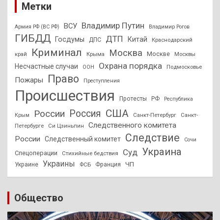
Метки
Владимир Путин
ВСУ
Армия РФ (ВС РФ)
Владимир Рогов
ГИБДД
ДТП
Госдумы
Китай
ДПС
Краснодарский
Криминал
Москва
Москве
край
Крыма
Москвы
Охрана порядка
Несчастные случаи
Подмосковье
ООН
Право
Пожары
Преступления
Происшествия
Протесты
РФ
Республика
США
России
Россия
Санкт-Петербург
Санкт-
Крым
Следственного комитета
Петербурге
Си Цзиньпин
Следствие
России
Следственный комитет
Сочи
Украина
Суд
Спецоперации
Стихийные бедствия
Украины
ЧП
Украине
ФСБ
Франция
Общество