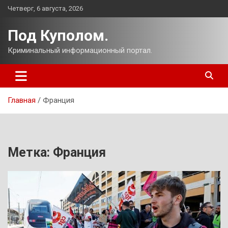
Перейти
Четверг, 6 августа, 2026
к
содержимому
Под Куполом.
Криминальный информационный портал.
Главная
Франция
Метка:
Франция