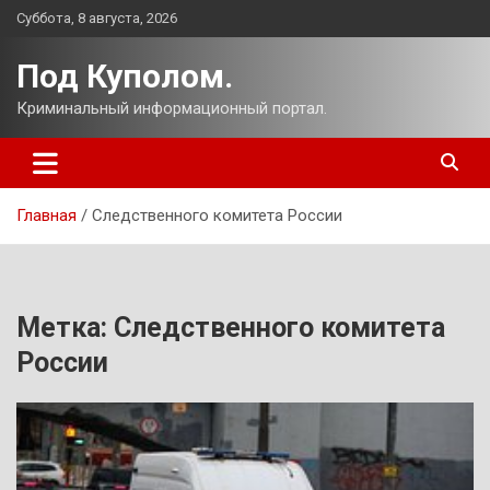
Перейти
Суббота, 8 августа, 2026
к
содержимому
Под Куполом.
Криминальный информационный портал.
Главная
Следственного комитета России
Метка:
Следственного комитета
России