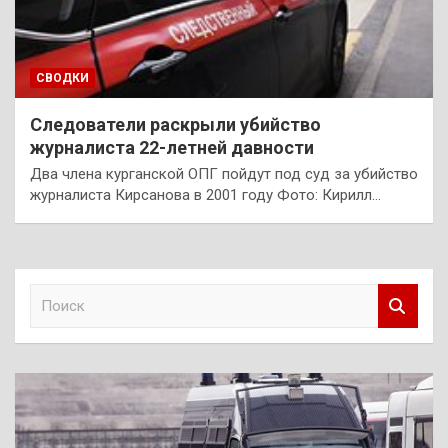
СВОДКИ
Следователи раскрыли убийство
журналиста 22-летней давности
Два члена курганской ОПГ пойдут под суд за убийство
журналиста Кирсанова в 2001 году Фото: Кирилл…
П
о
и
с
к