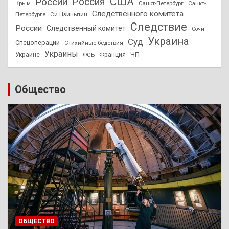
США
России
Россия
Санкт-Петербург
Санкт-
Крым
Следственного комитета
Петербурге
Си Цзиньпин
Следствие
России
Следственный комитет
Сочи
Украина
Суд
Спецоперации
Стихийные бедствия
Украины
ЧП
Украине
ФСБ
Франция
Общество
ОБЩЕСТВО