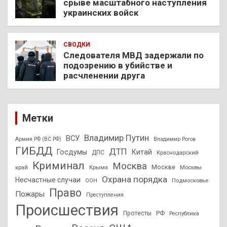
срыве масштабного наступления
украинских войск
СВОДКИ
Следователя МВД задержали по
подозрению в убийстве и
расчленении друга
Метки
Владимир Путин
ВСУ
Армия РФ (ВС РФ)
Владимир Рогов
ГИБДД
ДТП
Госдумы
Китай
ДПС
Краснодарский
Криминал
Москва
Москве
край
Крыма
Москвы
Охрана порядка
Несчастные случаи
Подмосковье
ООН
Право
Пожары
Преступления
Происшествия
Протесты
РФ
Республика