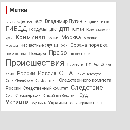
Метки
Владимир Путин
ВСУ
Армия РФ (ВС РФ)
Владимир Рогов
ГИБДД
ДТП
Госдумы
Китай
ДПС
Краснодарский
Криминал
Москва
Москве
край
Крыма
Охрана порядка
Несчастные случаи
Москвы
ООН
Право
Пожары
Подмосковье
Преступления
Происшествия
Протесты
РФ
Республика
США
России
Россия
Санкт-Петербург
Крым
Следственного комитета
Санкт-Петербурге
Си Цзиньпин
Следствие
России
Следственный комитет
Суд
Спецоперации
Стихийные бедствия
Сочи
Украина
Украины
ЧП
Украине
ФСБ
Франция