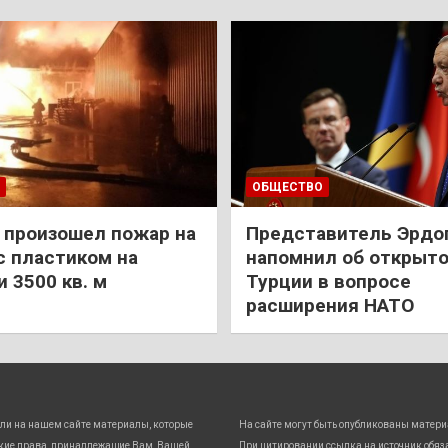
ОБЩЕСТВО
 произошел пожар на
Представитель Эрдо
с пластиком на
напомнил об открыт
 3500 кв. м
Турции в вопросе
расширения НАТО
ли на нашем сайте материалы, которые
На сайте могут быть опубликованы матери
кие права, принадлежащие Вам, Вашей
При цитировании ссылка на источник обяз