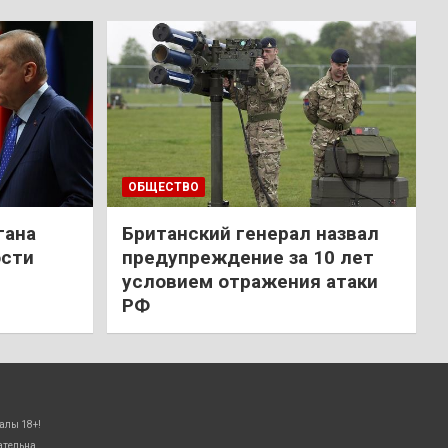
ОБЩЕСТВО
гана
Британский генерал назвал
ости
предупреждение за 10 лет
условием отражения атаки
РФ
алы 18+!
ательна.