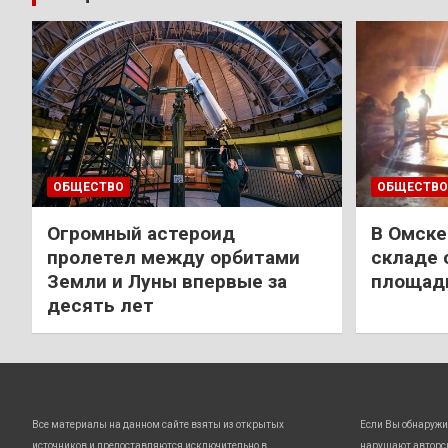
ОБЩЕСТВО
ОБЩЕСТВО
Огромный астероид
В Омске
пролетел между орбитами
складе 
Земли и Луны впервые за
площади
десять лет
Все материалы на данном сайте взяты из открытых
Если Вы обнаружи
источников и предоставляются исключительно в
нарушают авторс