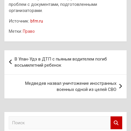
проблем с документами, подготовленными
организаторами.
Источник:
bfm.ru
Метки:
Право
Навигация
В Улан-Удэ в ДТП с пьяным водителем погиб
по
восьмилетний ребенок
записям
Медведев назвал уничтожение иностранных
военных одной из целей СВО
П
о