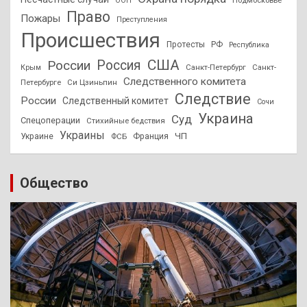
ООН
Право
Пожары
Преступления
Происшествия
Протесты
РФ
Республика
США
России
Россия
Санкт-Петербург
Санкт-
Крым
Следственного комитета
Петербурге
Си Цзиньпин
Следствие
России
Следственный комитет
Сочи
Украина
Суд
Спецоперации
Стихийные бедствия
Украины
ЧП
Украине
ФСБ
Франция
Общество