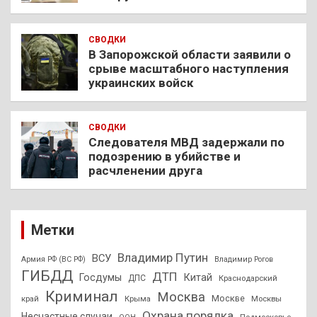
СВОДКИ
В Запорожской области заявили о
срыве масштабного наступления
украинских войск
СВОДКИ
Следователя МВД задержали по
подозрению в убийстве и
расчленении друга
Метки
Владимир Путин
ВСУ
Армия РФ (ВС РФ)
Владимир Рогов
ГИБДД
ДТП
Госдумы
Китай
ДПС
Краснодарский
Криминал
Москва
Москве
край
Крыма
Москвы
Охрана порядка
Несчастные случаи
Подмосковье