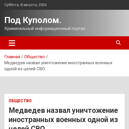
Перейти
Суббота, 8 августа, 2026
к
содержимому
Под Куполом.
Криминальный информационный портал.
Главная
Общество
Медведев назвал уничтожение иностранных военных
одной из целей СВО
ОБЩЕСТВО
Медведев назвал уничтожение
иностранных военных одной из
целей СВО