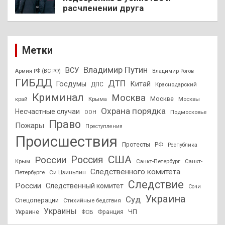
расчленении друга
Метки
Владимир Путин
ВСУ
Армия РФ (ВС РФ)
Владимир Рогов
ГИБДД
ДТП
Госдумы
Китай
ДПС
Краснодарский
Криминал
Москва
Москве
край
Крыма
Москвы
Охрана порядка
Несчастные случаи
Подмосковье
ООН
Право
Пожары
Преступления
Происшествия
Протесты
РФ
Республика
США
России
Россия
Санкт-Петербург
Санкт-
Крым
Следственного комитета
Петербурге
Си Цзиньпин
Следствие
России
Следственный комитет
Сочи
Украина
Суд
Спецоперации
Стихийные бедствия
Украины
ЧП
Украине
ФСБ
Франция