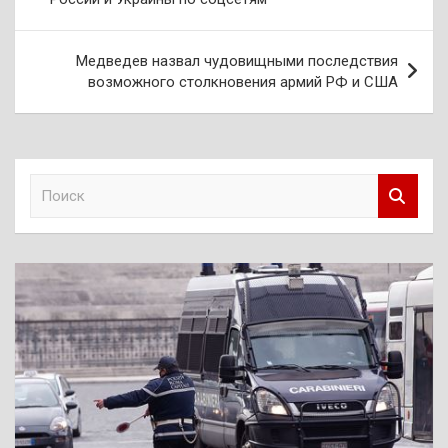
записям
Медведев назвал чудовищными последствия
возможного столкновения армий РФ и США
П
о
и
с
к