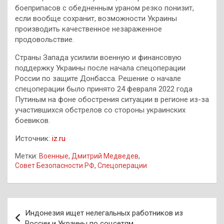
боеприпасов с обедненным ураном резко понизит,
если вообще сохранит, возможности Украины
производить качественное незараженное
продовольствие.
Страны Запада усилили военную и финансовую
поддержку Украины после начала спецоперации
России по защите Донбасса. Решение о начале
спецоперации было принято 24 февраля 2022 года
Путиным на фоне обострения ситуации в регионе из-за
участившихся обстрелов со стороны украинских
боевиков.
Источник:
iz.ru
Метки:
Военные
,
Дмитрий Медведев
,
Совет Безопасности РФ
,
Спецоперации
Навигация
Индонезия ищет нелегальных работников из
по
России и Украины по соцсетям