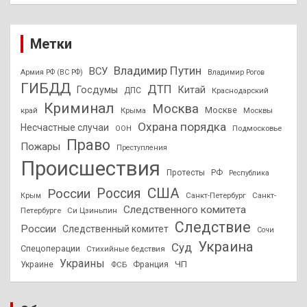
Метки
Владимир Путин
ВСУ
Армия РФ (ВС РФ)
Владимир Рогов
ГИБДД
ДТП
Госдумы
Китай
ДПС
Краснодарский
Криминал
Москва
Москве
край
Крыма
Москвы
Охрана порядка
Несчастные случаи
Подмосковье
ООН
Право
Пожары
Преступления
Происшествия
Протесты
РФ
Республика
США
России
Россия
Санкт-Петербург
Санкт-
Крым
Следственного комитета
Петербурге
Си Цзиньпин
Следствие
России
Следственный комитет
Сочи
Украина
Суд
Спецоперации
Стихийные бедствия
Украины
ЧП
Украине
ФСБ
Франция