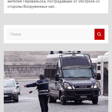
жителей Перевальска, пострадавших от обстрела со
стороны Вооруженных сил…
П
о
и
с
к