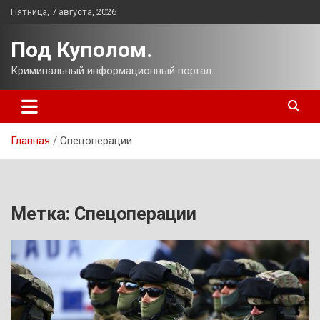
Перейти
Пятница, 7 августа, 2026
к
содержимому
Под Куполом.
Криминальный информационный портал.
Главная
Спецоперации
Метка:
Спецоперации