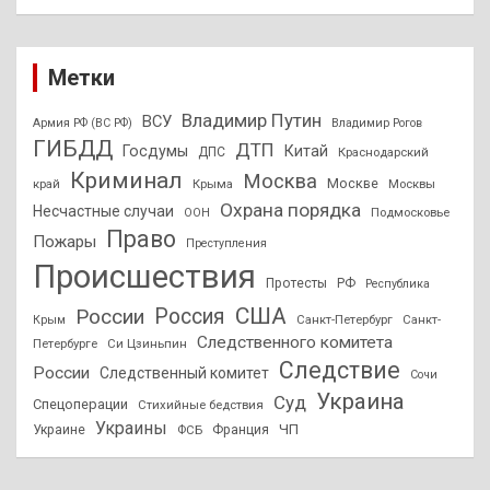
Метки
Владимир Путин
ВСУ
Армия РФ (ВС РФ)
Владимир Рогов
ГИБДД
ДТП
Госдумы
Китай
ДПС
Краснодарский
Криминал
Москва
Москве
край
Крыма
Москвы
Охрана порядка
Несчастные случаи
Подмосковье
ООН
Право
Пожары
Преступления
Происшествия
Протесты
РФ
Республика
США
России
Россия
Санкт-Петербург
Санкт-
Крым
Следственного комитета
Петербурге
Си Цзиньпин
Следствие
России
Следственный комитет
Сочи
Украина
Суд
Спецоперации
Стихийные бедствия
Украины
ЧП
Украине
ФСБ
Франция