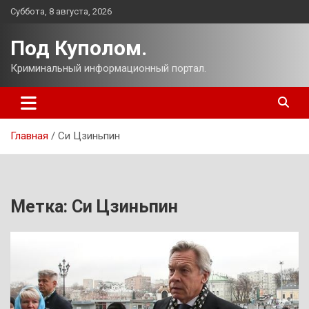
Перейти
Суббота, 8 августа, 2026
к
содержимому
Под Куполом.
Криминальный информационный портал.
Главная
Си Цзиньпин
Метка:
Си Цзиньпин