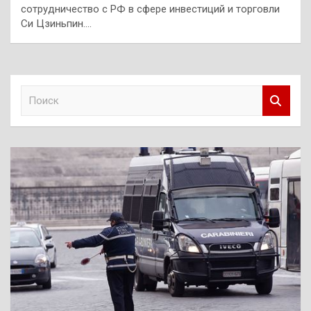
сотрудничество с РФ в сфере инвестиций и торговли
Си Цзиньпин.…
П
о
и
с
к