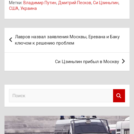
Метки:
Владимир Путин
,
Дмитрий Песков
,
Си Цзиньпин
,
США
,
Украина
Навигация
Лавров назвал заявления Москвы, Еревана и Баку
по
ключом к решению проблем
записям
Си Цзиньпин прибыл в Москву
П
о
и
с
к