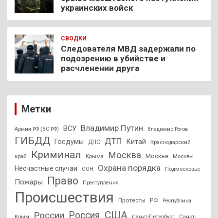
украинских войск
СВОДКИ
Следователя МВД задержали по
подозрению в убийстве и
расчленении друга
Метки
Владимир Путин
ВСУ
Армия РФ (ВС РФ)
Владимир Рогов
ГИБДД
ДТП
Госдумы
Китай
ДПС
Краснодарский
Криминал
Москва
Москве
край
Крыма
Москвы
Охрана порядка
Несчастные случаи
Подмосковье
ООН
Право
Пожары
Преступления
Происшествия
Протесты
РФ
Республика
США
России
Россия
Санкт-Петербург
Санкт-
Крым