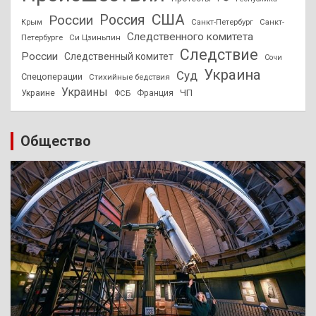
США
России
Россия
Санкт-Петербург
Санкт-
Крым
Следственного комитета
Петербурге
Си Цзиньпин
Следствие
России
Следственный комитет
Сочи
Украина
Суд
Спецоперации
Стихийные бедствия
Украины
ЧП
Украине
ФСБ
Франция
Общество