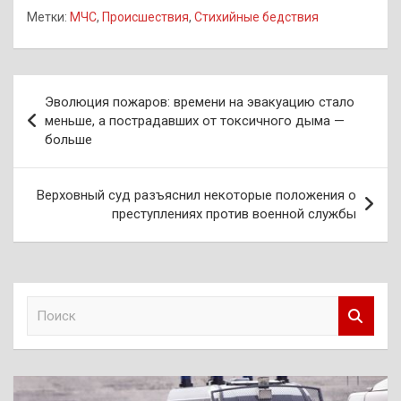
Метки:
МЧС
,
Происшествия
,
Стихийные бедствия
Навигация
Эволюция пожаров: времени на эвакуацию стало
по
меньше, а пострадавших от токсичного дыма —
больше
записям
Верховный суд разъяснил некоторые положения о
преступлениях против военной службы
П
о
и
с
к