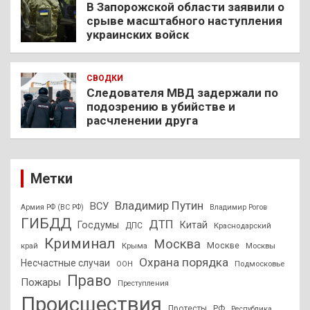
В Запорожской области заявили о
срыве масштабного наступления
украинских войск
СВОДКИ
Следователя МВД задержали по
подозрению в убийстве и
расчленении друга
Метки
Владимир Путин
ВСУ
Армия РФ (ВС РФ)
Владимир Рогов
ГИБДД
ДТП
Госдумы
Китай
ДПС
Краснодарский
Криминал
Москва
Москве
край
Крыма
Москвы
Охрана порядка
Несчастные случаи
Подмосковье
ООН
Право
Пожары
Преступления
Происшествия
Протесты
РФ
Республика