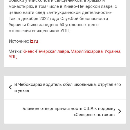
обыски у епископов и священников, в храмах и
монастырях, в том числе в Киево-Печерской лавре, с
целью найти след «антиукраинской деятельности».
Так, в декабре 2022 года Службой безопасности
Украины было заведено 50 уголовных дел в
отношении священников УПЦ.
Источник:
iz.ru
Метки:
Киево-Печерская лавра
,
Мария Захарова
,
Украина
,
УПЦ
Навигация
В Чебоксарах водитель сбил школьника, отругал его
по
и уехал
записям
Блинкен отверг причастность США к подрыву
«Северных потоков»