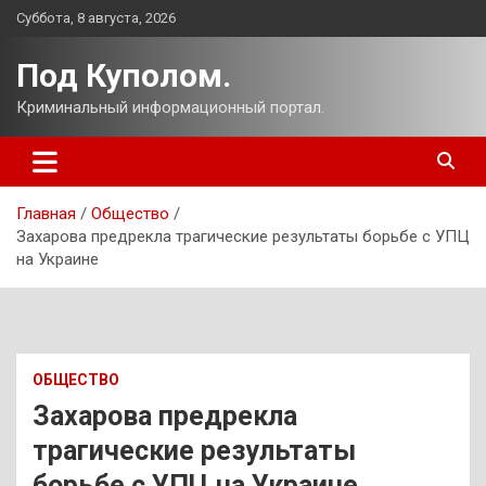
Перейти
Суббота, 8 августа, 2026
к
содержимому
Под Куполом.
Криминальный информационный портал.
Главная
Общество
Захарова предрекла трагические результаты борьбе с УПЦ
на Украине
ОБЩЕСТВО
Захарова предрекла
трагические результаты
борьбе с УПЦ на Украине