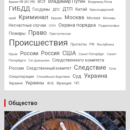
Владимир Путин
ВСУ
Армия РФ (ВС РФ)
Владимир Рогов
ГИБДД
ДТП
Госдумы
Китай
ДПС
Краснодарский
Криминал
Москва
Москве
край
Крыма
Москвы
Охрана порядка
Несчастные случаи
Подмосковье
ООН
Право
Пожары
Преступления
Происшествия
Протесты
РФ
Республика
США
России
Россия
Санкт-Петербург
Санкт-
Крым
Следственного комитета
Петербурге
Си Цзиньпин
Следствие
России
Следственный комитет
Сочи
Украина
Суд
Спецоперации
Стихийные бедствия
Украины
ЧП
Украине
ФСБ
Франция
Общество