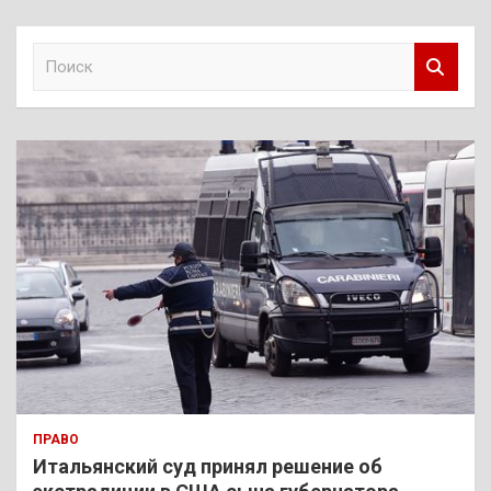
П
о
и
с
к
ПРАВО
Итальянский суд принял решение об