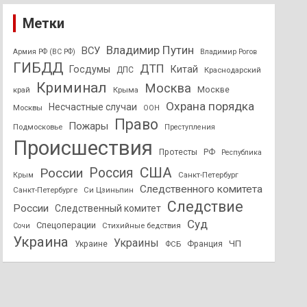
Метки
Владимир Путин
ВСУ
Армия РФ (ВС РФ)
Владимир Рогов
ГИБДД
ДТП
Госдумы
Китай
ДПС
Краснодарский
Криминал
Москва
Москве
край
Крыма
Охрана порядка
Несчастные случаи
Москвы
ООН
Право
Пожары
Подмосковье
Преступления
Происшествия
Протесты
РФ
Республика
США
России
Россия
Санкт-Петербург
Крым
Следственного комитета
Санкт-Петербурге
Си Цзиньпин
Следствие
России
Следственный комитет
Суд
Спецоперации
Стихийные бедствия
Сочи
Украина
Украины
ЧП
Украине
ФСБ
Франция