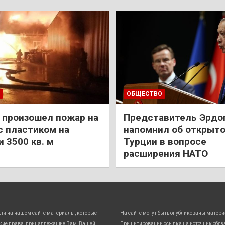
ОБЩЕСТВО
 произошел пожар на
Представитель Эрдо
с пластиком на
напомнил об открыт
 3500 кв. м
Турции в вопросе
расширения НАТО
ли на нашем сайте материалы, которые
На сайте могут быть опубликованы матери
кие права, принадлежащие Вам, Вашей
При цитировании ссылка на источник обяз