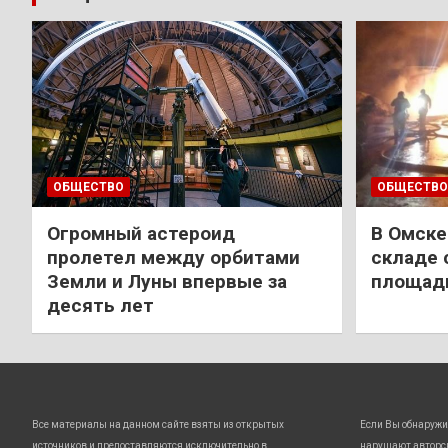
ОБЩЕСТВО
ОБЩЕСТВО
Огромный астероид
В Омске
пролетел между орбитами
складе 
Земли и Луны впервые за
площади
десять лет
Все материалы на данном сайте взяты из открытых
Если Вы обнаружи
источников и предоставляются исключительно в
нарушают авторс