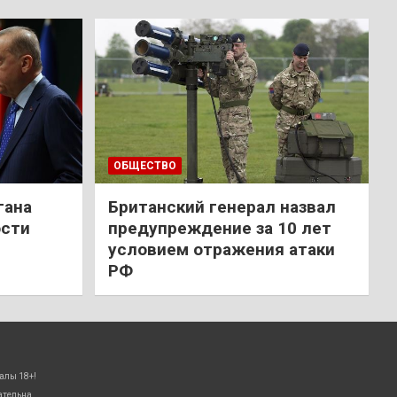
ОБЩЕСТВО
гана
Британский генерал назвал
ости
предупреждение за 10 лет
условием отражения атаки
РФ
алы 18+!
ательна.