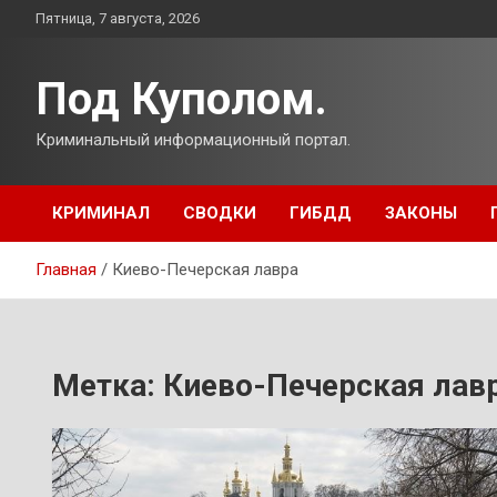
Перейти
Пятница, 7 августа, 2026
к
содержимому
Под Куполом.
Криминальный информационный портал.
КРИМИНАЛ
СВОДКИ
ГИБДД
ЗАКОНЫ
Главная
Киево-Печерская лавра
Метка:
Киево-Печерская лав