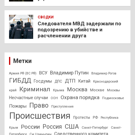
СВОДКИ
Следователя МВД задержали по
подозрению в убийстве и
расчленении друга
Метки
Владимир Путин
ВСУ
Армия РФ (ВС РФ)
Владимир Рогов
ГИБДД
ДТП
Госдумы
Китай
ДПС
Краснодарский
Криминал
Москва
Москве
край
Крыма
Москвы
Охрана порядка
Несчастные случаи
Подмосковье
ООН
Право
Пожары
Преступления
Происшествия
Протесты
РФ
Республика
США
России
Россия
Санкт-Петербург
Санкт-
Крым
Следственного комитета
Петербурге
Си Цзиньпин