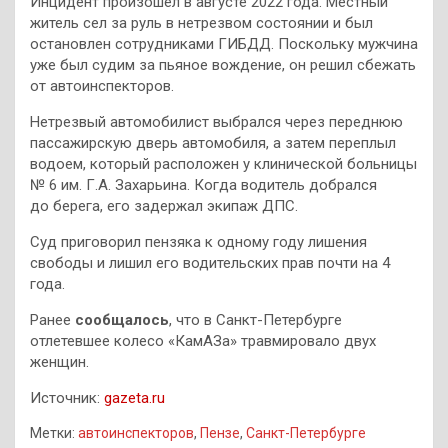
Инцидент произошел в августе 2022 года. Местный
житель сел за руль в нетрезвом состоянии и был
остановлен сотрудниками ГИБДД. Поскольку мужчина
уже был судим за пьяное вождение, он решил сбежать
от автоинспекторов.
Нетрезвый автомобилист выбрался через переднюю
пассажирскую дверь автомобиля, а затем переплыл
водоем, который расположен у клинической больницы
№ 6 им. Г.А. Захарьина. Когда водитель добрался
до берега, его задержал экипаж ДПС.
Суд приговорил пензяка к одному году лишения
свободы и лишил его водительских прав почти на 4
года.
Ранее
сообщалось
, что в Санкт-Петербурге
отлетевшее колесо «КамАЗа» травмировало двух
женщин.
Источник:
gazeta.ru
Метки:
автоинспекторов
,
Пензе
,
Санкт-Петербурге