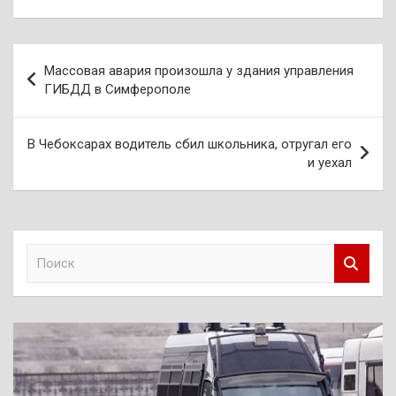
Навигация
Массовая авария произошла у здания управления
по
ГИБДД в Симферополе
записям
В Чебоксарах водитель сбил школьника, отругал его
и уехал
П
о
и
с
к