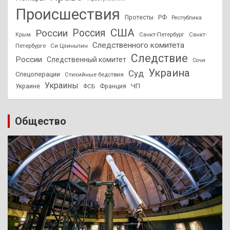
Происшествия
Протесты
РФ
Республика
США
России
Россия
Санкт-Петербург
Санкт-
Крым
Следственного комитета
Петербурге
Си Цзиньпин
Следствие
России
Следственный комитет
Сочи
Украина
Суд
Спецоперации
Стихийные бедствия
Украины
ЧП
Украине
ФСБ
Франция
Общество