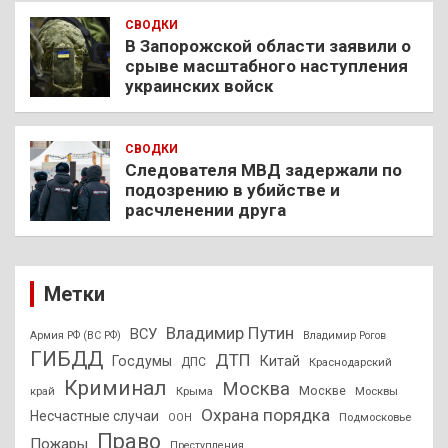
СВОДКИ
В Запорожской области заявили о
срыве масштабного наступления
украинских войск
СВОДКИ
Следователя МВД задержали по
подозрению в убийстве и
расчленении друга
Метки
Владимир Путин
ВСУ
Армия РФ (ВС РФ)
Владимир Рогов
ГИБДД
ДТП
Госдумы
Китай
ДПС
Краснодарский
Криминал
Москва
Москве
край
Крыма
Москвы
Охрана порядка
Несчастные случаи
Подмосковье
ООН
Право
Пожары
Преступления