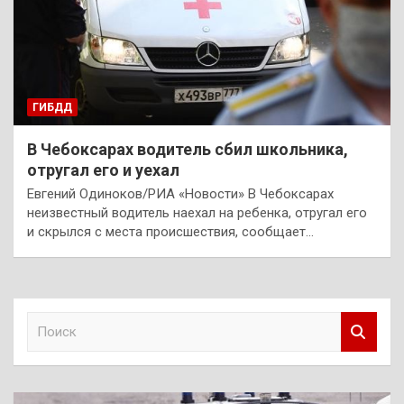
ГИБДД
В Чебоксарах водитель сбил школьника,
отругал его и уехал
Евгений Одиноков/РИА «Новости» В Чебоксарах
неизвестный водитель наехал на ребенка, отругал его
и скрылся с места происшествия, сообщает…
П
о
и
с
к