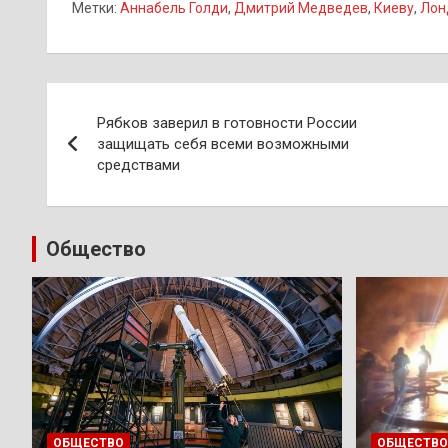
Метки:
Аннабель Голди
,
Дмитрий Медведев
,
Киеву
,
Лон
Навигация
Рябков заверил в готовности России
по
защищать себя всеми возможными
средствами
записям
Общество
ОБЩЕСТВО
ОБЩЕСТВО