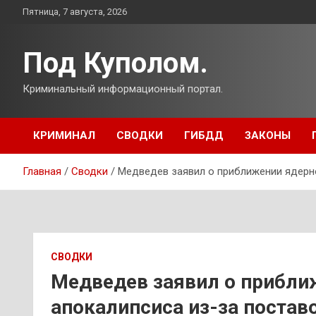
Перейти
Пятница, 7 августа, 2026
к
содержимому
Под Куполом.
Криминальный информационный портал.
КРИМИНАЛ
СВОДКИ
ГИБДД
ЗАКОНЫ
Главная
Сводки
Медведев заявил о приближении ядерно
СВОДКИ
Медведев заявил о прибли
апокалипсиса из-за постав