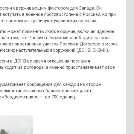
России сдерживающим фактором для Запада. Он
т вступать в военное противостояние с Россией, но при
онт наемников, тренируют украинских военных.
иты может применять любое оружие, включая ядерное.
на о том, что Россию невозможно победить на поле
язана приостановка участия России в Договоре о мерах
еских наступательных вооружений (ДСНВ, СНВ-III).
оссии в ДСНВ во время оглашения послания
выходит из договора, а именно приостанавливает свое
дусматривает сокращение для каждой из сторон
 межконтинентальных баллистических ракет,
бомбардировщиков — до 700 единиц.