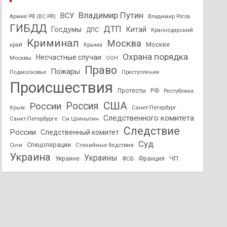
Владимир Путин
ВСУ
Армия РФ (ВС РФ)
Владимир Рогов
ГИБДД
ДТП
Госдумы
Китай
ДПС
Краснодарский
Криминал
Москва
Москве
край
Крыма
Охрана порядка
Несчастные случаи
Москвы
ООН
Право
Пожары
Подмосковье
Преступления
Происшествия
Протесты
РФ
Республика
США
России
Россия
Санкт-Петербург
Крым
Следственного комитета
Санкт-Петербурге
Си Цзиньпин
Следствие
России
Следственный комитет
Суд
Спецоперации
Стихийные бедствия
Сочи
Украина
Украины
ЧП
Украине
ФСБ
Франция