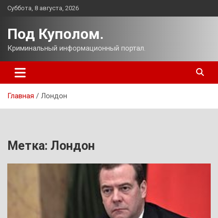
Перейти
Суббота, 8 августа, 2026
к
содержимому
Под Куполом.
Криминальный информационный портал.
Главная
Лондон
Метка:
Лондон