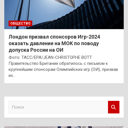
ОБЩЕСТВО
Лондон призвал спонсоров Игр-2024
оказать давление на МОК по поводу
допуска России на ОИ
Фото: ТАСС/EPA/JEAN-CHRISTOPHE BOTT
Правительство Британии обратилось с письмом к
крупнейшим спонсорам Олимпийских игр (ОИ), призвав
их…
П
о
и
с
к