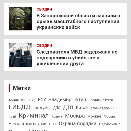
СВОДКИ
В Запорожской области заявили о
срыве масштабного наступления
украинских войск
СВОДКИ
Следователя МВД задержали по
подозрению в убийстве и
расчленении друга
Метки
Владимир Путин
ВСУ
Армия РФ (ВС РФ)
Владимир Рогов
ГИБДД
ДТП
Госдумы
Китай
ДПС
Краснодарский
Криминал
Москва
Москве
край
Крыма
Москвы
Охрана порядка
Несчастные случаи
Подмосковье
ООН