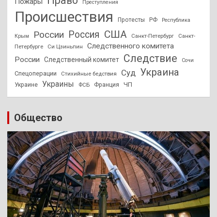
Право
Пожары
Преступления
Происшествия
Протесты
РФ
Республика
США
России
Россия
Санкт-Петербург
Санкт-
Крым
Следственного комитета
Петербурге
Си Цзиньпин
Следствие
России
Следственный комитет
Сочи
Украина
Суд
Спецоперации
Стихийные бедствия
Украины
ЧП
Украине
ФСБ
Франция
Общество