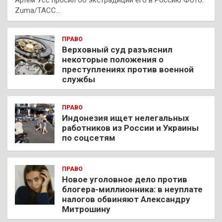
Артем Усс просил об экстрадиции его в Россию Фото:
Zuma/ТАСС…
ПРАВО
Верховный суд разъяснил
некоторые положения о
преступлениях против военной
службы
ПРАВО
Индонезия ищет нелегальных
работников из России и Украины
по соцсетям
ПРАВО
Новое уголовное дело против
блогера-миллионника: в неуплате
налогов обвиняют Александру
Митрошину