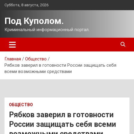
Перейти
Суббота, 8 августа, 2026
к
содержимому
Под Куполом.
Криминальный информационный портал.
Главная
Общество
Рябков заверил в готовности России защищать себя
всеми возможными средствами
ОБЩЕСТВО
Рябков заверил в готовности
России защищать себя всеми
возможными средствами