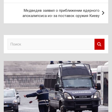
записям
Медведев заявил о приближении ядерного
апокалипсиса из-за поставок оружия Киеву
П
о
и
с
к