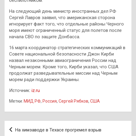
беспилотником.
На следующий день министр иностранных дел РФ
Сергей Лавров заявил, что американская сторона
игнорирует факт того, что отдельные районы Черного
моря имеют ограниченный статус для полетов после
начала СВО по защите Донбасса.
16 марта координатор стратегических коммуникаций в
Совете национальной безопасности Джон Кирби
назвал незаконными авиаограничения России над
Черным морем. Кроме того, Кирби указал, что США
продолжат разведывательные миссии над Черным
морем ради поддержки Украины.
Источник:
iz.ru
Метки:
МИД РФ
,
Россия
,
Сергей Рябков
,
США
Навигация
На химзаводе в Техасе прогремел взрыв
по