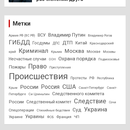
Метки
Владимир Путин
ВСУ
Армия РФ (ВС РФ)
Владимир Рогов
ГИБДД
ДТП
Госдумы
Китай
ДПС
Краснодарский
Криминал
Москва
Москве
край
Крыма
Москвы
Охрана порядка
Несчастные случаи
Подмосковье
ООН
Право
Пожары
Преступления
Происшествия
Протесты
РФ
Республика
США
России
Россия
Санкт-Петербург
Санкт-
Крым
Следственного комитета
Петербурге
Си Цзиньпин
Следствие
России
Следственный комитет
Сочи
Украина
Суд
Спецоперации
Стихийные бедствия
Украины
ЧП
Украине
ФСБ
Франция