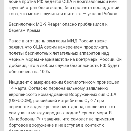
война против РФ ведется США и возглавляемой ими
группой стран безоглядно, без просчета последствий
того, что может случиться в итоге», — указал Рябков.
Беспилотник MQ-9 Reaper опасно приблизился к
берегам Крыма
Ранее в этот день замглавы МИД России также
заявил, что США своим намерением продолжать
полеты беспилотных летательных аппаратов над
Черным морем «нарываются» на контрмеры России. Он
добавил, что в любом случае безопасность РФ будет
обеспечена на 100%.
Инцидент с американским беспилотником произошел
14 марта. Согласно первоначальному заявлению
европейского командования Вооруженных сил США
(USEUCOM), российский истребитель Су-27 при
перехвате задел крылом винт дрона, после чего тот
сам упал в международных водах Черного моря. В
Минобороны РФ заявили, что самолет не применял
бортовое вооружение и не вступал в контакт с