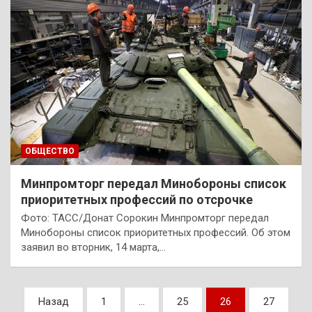
ОБЩЕСТВО
Минпромторг передал Минобороны список
приоритетных профессий по отсрочке
Фото: ТАСС/Донат Сорокин Минпромторг передал
Минобороны список приоритетных профессий. Об этом
заявил во вторник, 14 марта,…
Пагинация
Назад
1
…
25
26
27