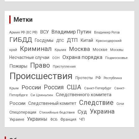
Метки
Владимир Путин
ВСУ
Армия РФ (ВС РФ)
Владимир Рогов
ГИБДД
ДТП
Госдумы
Китай
ДПС
Краснодарский
Криминал
Москва
Москве
край
Крыма
Москвы
Охрана порядка
Несчастные случаи
Подмосковье
ООН
Право
Пожары
Преступления
Происшествия
Протесты
РФ
Республика
США
России
Россия
Санкт-Петербург
Санкт-
Крым
Следственного комитета
Петербурге
Си Цзиньпин
Следствие
России
Следственный комитет
Сочи
Украина
Суд
Спецоперации
Стихийные бедствия
Украины
ЧП
Украине
ФСБ
Франция