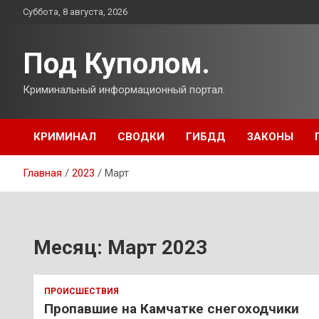
Перейти
Суббота, 8 августа, 2026
к
содержимому
Под Куполом.
Криминальный информационный портал.
КРИМИНАЛ
СВОДКИ
ГИБДД
ЗАКОНЫ
Главная
2023
Март
Месяц:
Март 2023
ПРОИСШЕСТВИЯ
Пропавшие на Камчатке снегоходчики