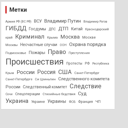
Метки
Владимир Путин
ВСУ
Армия РФ (ВС РФ)
Владимир Рогов
ГИБДД
ДТП
Госдумы
Китай
ДПС
Краснодарский
Криминал
Москва
Москве
край
Крыма
Охрана порядка
Несчастные случаи
Москвы
ООН
Право
Пожары
Подмосковье
Преступления
Происшествия
Протесты
РФ
Республика
США
России
Россия
Санкт-Петербург
Крым
Следственного комитета
Санкт-Петербурге
Си Цзиньпин
Следствие
России
Следственный комитет
Суд
Спецоперации
Стихийные бедствия
Сочи
Украина
Украины
ЧП
Украине
ФСБ
Франция