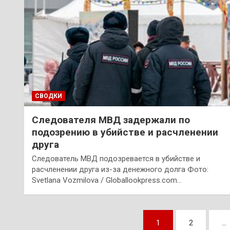
СВОДКИ
Следователя МВД задержали по
подозрению в убийстве и расчленении
друга
Следователь МВД подозревается в убийстве и
расчленении друга из-за денежного долга Фото:
Svetlana Vozmilova / Globallookpress.com…
Пагинация
1
2
…