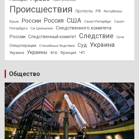
Происшествия
Протесты
РФ
Республика
США
России
Россия
Санкт-Петербург
Санкт-
Крым
Следственного комитета
Петербурге
Си Цзиньпин
Следствие
России
Следственный комитет
Сочи
Украина
Суд
Спецоперации
Стихийные бедствия
Украины
ЧП
Украине
ФСБ
Франция
Общество