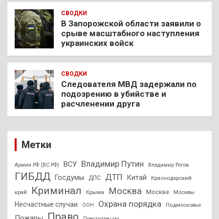
СВОДКИ
В Запорожской области заявили о
срыве масштабного наступления
украинских войск
СВОДКИ
Следователя МВД задержали по
подозрению в убийстве и
расчленении друга
Метки
Владимир Путин
ВСУ
Армия РФ (ВС РФ)
Владимир Рогов
ГИБДД
ДТП
Госдумы
Китай
ДПС
Краснодарский
Криминал
Москва
Москве
край
Крыма
Москвы
Охрана порядка
Несчастные случаи
Подмосковье
ООН
Право
Пожары
Преступления