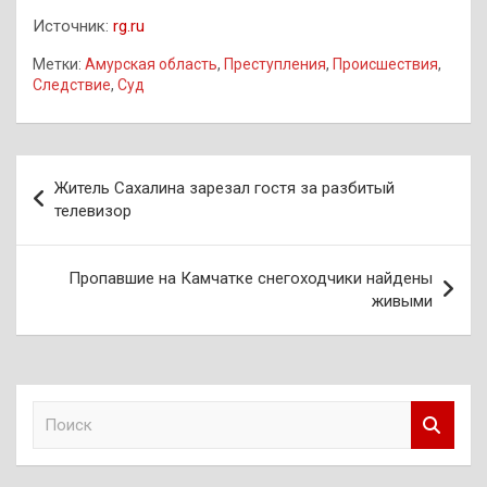
Источник:
rg.ru
Метки:
Амурская область
,
Преступления
,
Происшествия
,
Следствие
,
Суд
Навигация
Житель Сахалина зарезал гостя за разбитый
по
телевизор
записям
Пропавшие на Камчатке снегоходчики найдены
живыми
П
о
и
с