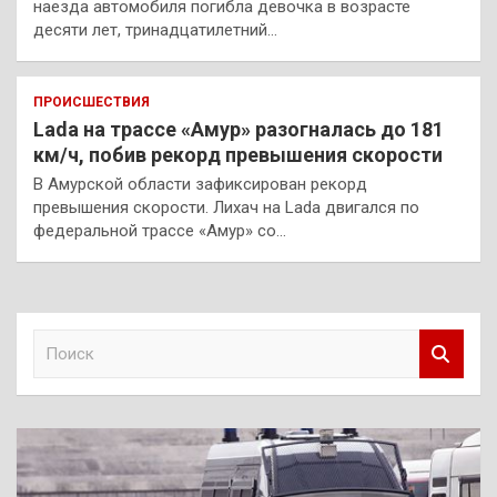
наезда автомобиля погибла девочка в возрасте
десяти лет, тринадцатилетний…
ПРОИСШЕСТВИЯ
Lada на трассе «Амур» разогналась до 181
км/ч, побив рекорд превышения скорости
В Амурской области зафиксирован рекорд
превышения скорости. Лихач на Lada двигался по
федеральной трассе «Амур» со…
П
о
и
с
к