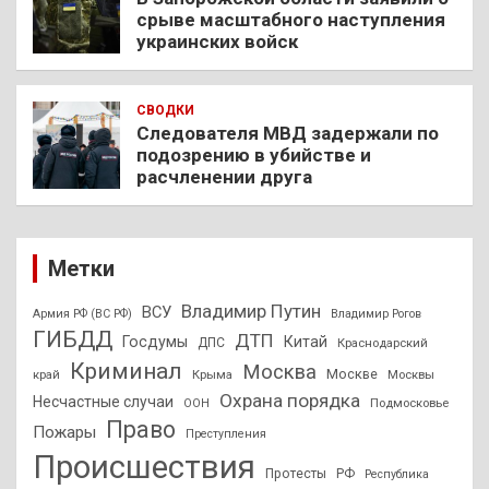
срыве масштабного наступления
украинских войск
СВОДКИ
Следователя МВД задержали по
подозрению в убийстве и
расчленении друга
Метки
Владимир Путин
ВСУ
Армия РФ (ВС РФ)
Владимир Рогов
ГИБДД
ДТП
Госдумы
Китай
ДПС
Краснодарский
Криминал
Москва
Москве
край
Крыма
Москвы
Охрана порядка
Несчастные случаи
Подмосковье
ООН
Право
Пожары
Преступления
Происшествия
Протесты
РФ
Республика