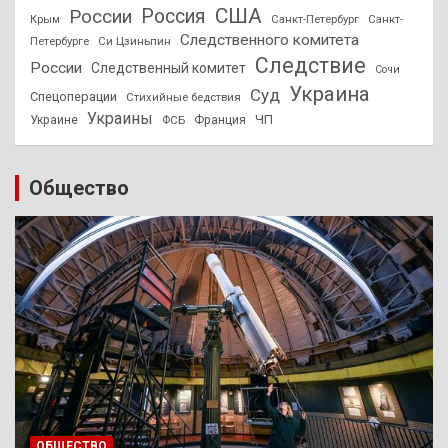
США
России
Россия
Санкт-Петербург
Санкт-
Крым
Следственного комитета
Петербурге
Си Цзиньпин
Следствие
России
Следственный комитет
Сочи
Украина
Суд
Спецоперации
Стихийные бедствия
Украины
ЧП
Украине
ФСБ
Франция
Общество
ОБЩЕСТВО