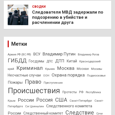
СВОДКИ
Следователя МВД задержали по
подозрению в убийстве и
расчленении друга
Метки
Владимир Путин
ВСУ
Армия РФ (ВС РФ)
Владимир Рогов
ГИБДД
ДТП
Госдумы
Китай
ДПС
Краснодарский
Криминал
Москва
Москве
край
Крыма
Москвы
Охрана порядка
Несчастные случаи
Подмосковье
ООН
Право
Пожары
Преступления
Происшествия
Протесты
РФ
Республика
США
России
Россия
Санкт-Петербург
Санкт-
Крым
Следственного комитета
Петербурге
Си Цзиньпин
Следствие
России
Следственный комитет
Сочи