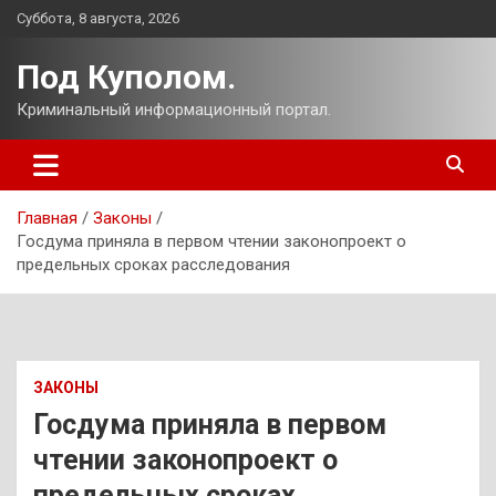
Перейти
Суббота, 8 августа, 2026
к
содержимому
Под Куполом.
Криминальный информационный портал.
Главная
Законы
Госдума приняла в первом чтении законопроект о
предельных сроках расследования
ЗАКОНЫ
Госдума приняла в первом
чтении законопроект о
предельных сроках