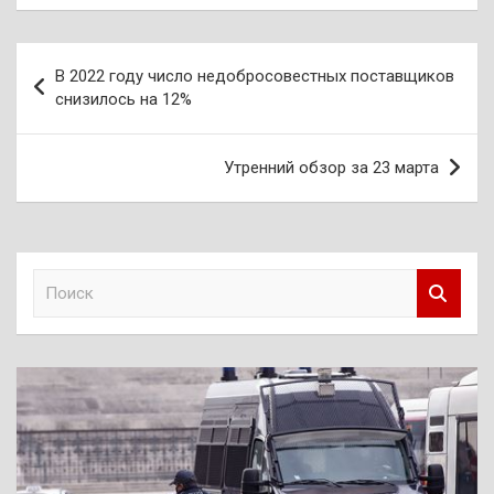
Навигация
В 2022 году число недобросовестных поставщиков
по
снизилось на 12%
записям
Утренний обзор за 23 марта
П
о
и
с
к